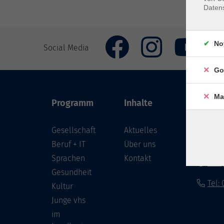
Daten
No
Social Media
Go
Ma
Programm
Inhalte
VHS Co
Gesellschaft
Aktuelles
Löwenst
96450 
Beruf + IT
Über uns
Sprachen
Kontakt
info
Gesundheit
Tel:
Kultur
Junge vhs
im