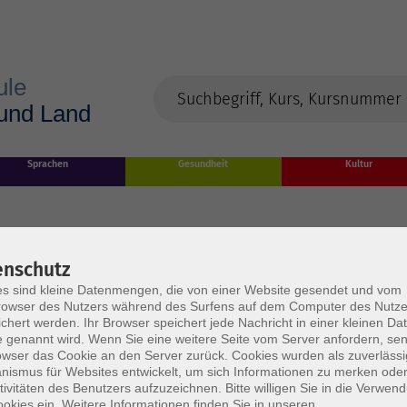
Sprachen
Gesundheit
Kultur
enschutz
s sind kleine Datenmengen, die von einer Website gesendet und vom
owser des Nutzers während des Surfens auf dem Computer des Nutze
chert werden. Ihr Browser speichert jede Nachricht in einer kleinen Dat
 genannt wird. Wenn Sie eine weitere Seite vom Server anfordern, se
owser das Cookie an den Server zurück. Cookies wurden als zuverlässi
rden
ismus für Websites entwickelt, um sich Informationen zu merken oder
tivitäten des Benutzers aufzuzeichnen. Bitte willigen Sie in die Verwen
okies ein. Weitere Informationen finden Sie in unseren