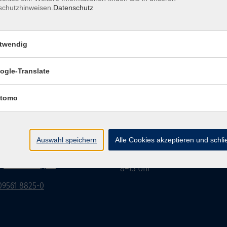
schutzhinweisen.
Datenschutz
twendig
Impressum
Datenschutzerklärung
AGB/Widerru
ogle-Translate
tomo
burg Stadt und Land
Öffnungszeiten
rasse 15
Montag bis Donnerstag:
Auswahl speichern
Alle Cookies akzeptieren und schl
Coburg
8–13 Uhr und 13:30–17 Uhr
Freitag:
@vhs-coburg.de
8–13 Uhr
 09561 8825-0