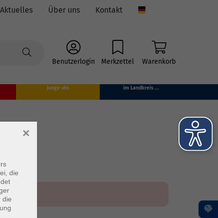
Aktuelles
Über uns
Kontakt
Language
Benutzerlogin
Merkzettel
Warenkorb
Junge vhs
im Landkreis ...
×
rs
ei, die
ndet
ger
 die
dung