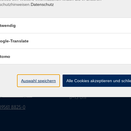
schutzhinweisen.
Datenschutz
twendig
Impressum
Datenschutzerklärung
AGB/Widerru
ogle-Translate
tomo
burg Stadt und Land
Öffnungszeiten
rasse 15
Montag bis Donnerstag:
Auswahl speichern
Alle Cookies akzeptieren und schl
Coburg
8–13 Uhr und 13:30–17 Uhr
Freitag:
@vhs-coburg.de
8–13 Uhr
 09561 8825-0