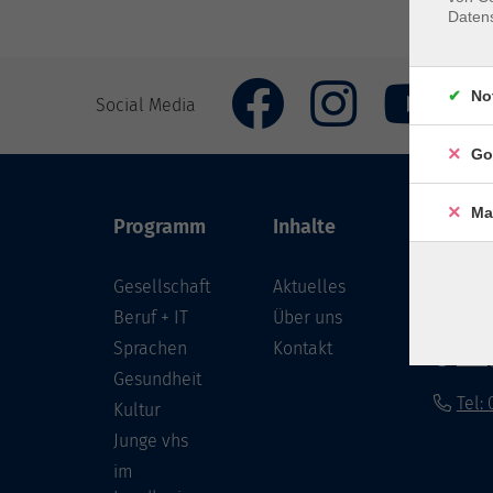
Daten
No
Social Media
Go
Ma
Programm
Inhalte
VHS Co
Gesellschaft
Aktuelles
Löwenst
96450 
Beruf + IT
Über uns
Sprachen
Kontakt
info
Gesundheit
Tel:
Kultur
Junge vhs
im