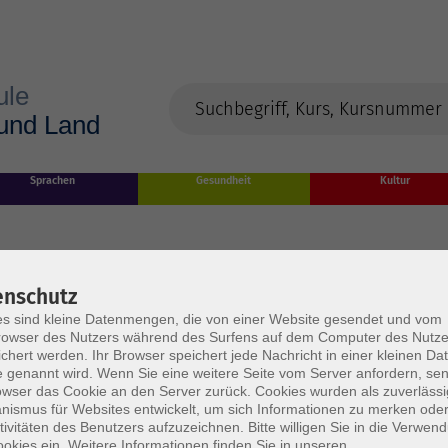
Sprachen
Gesundheit
Kultur
enschutz
s sind kleine Datenmengen, die von einer Website gesendet und vom
owser des Nutzers während des Surfens auf dem Computer des Nutze
chert werden. Ihr Browser speichert jede Nachricht in einer kleinen Dat
 genannt wird. Wenn Sie eine weitere Seite vom Server anfordern, se
owser das Cookie an den Server zurück. Cookies wurden als zuverlässi
rden
ismus für Websites entwickelt, um sich Informationen zu merken oder
tivitäten des Benutzers aufzuzeichnen. Bitte willigen Sie in die Verwen
okies ein. Weitere Informationen finden Sie in unseren