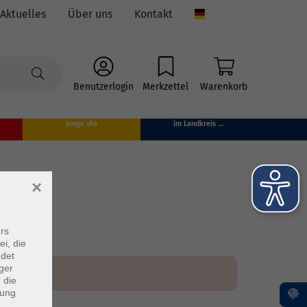
Aktuelles
Über uns
Kontakt
Language
Benutzerlogin
Merkzettel
Warenkorb
Junge vhs
im Landkreis ...
×
rs
ei, die
ndet
ger
 die
dung