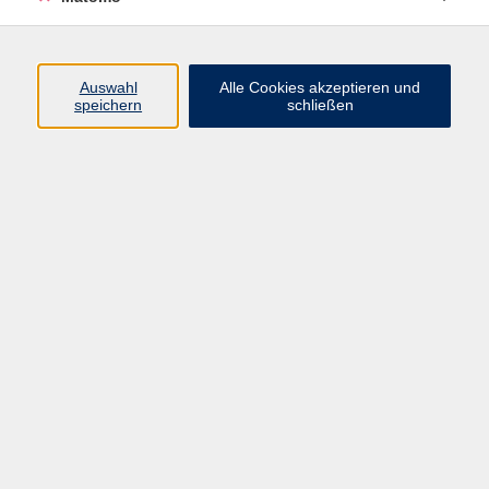
AGB/Widerrufsbelehrung
Barrierefreiheitserklärung
Widerruf
Auswahl
Alle Cookies akzeptieren und
speichern
schließen
Programm
Gesellschaft
Beruf + IT
Sprachen
Gesundheit
Kultur
Junge vhs
im Landkreis ...
Inhalte