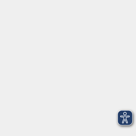
Aktuelles
Über uns
Kontakt
VHS Coburg Stadt und Land
Löwenstrasse 15
96450 Coburg
info@vhs-coburg.de
Tel: 09561 8825-0
Öffnungszeiten