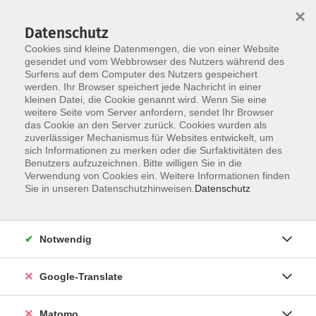
×
Datenschutz
Cookies sind kleine Datenmengen, die von einer Website
gesendet und vom Webbrowser des Nutzers während des
Surfens auf dem Computer des Nutzers gespeichert
Skip to main content
You are here:
werden. Ihr Browser speichert jede Nachricht in einer
Über uns
Dozenten
kleinen Datei, die Cookie genannt wird. Wenn Sie eine
weitere Seite vom Server anfordern, sendet Ihr Browser
das Cookie an den Server zurück. Cookies wurden als
Dozenten
zuverlässiger Mechanismus für Websites entwickelt, um
sich Informationen zu merken oder die Surfaktivitäten des
Benutzers aufzuzeichnen. Bitte willigen Sie in die
Verwendung von Cookies ein. Weitere Informationen finden
Der Dozent konnte leider nicht gefunden
Sie in unseren Datenschutzhinweisen.
Datenschutz
werden
Notwendig
Google-Translate
Impressum
Datenschutzerklärung
Matomo