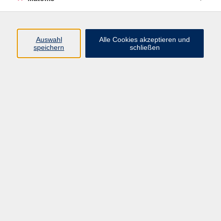
AGB/Widerrufsbelehrung
Barrierefreiheitserklärung
Widerruf
Auswahl
Alle Cookies akzeptieren und
speichern
schließen
Programm
Gesellschaft
Beruf + IT
Sprachen
Gesundheit
Kultur
Junge vhs
im Landkreis ...
Inhalte