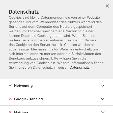
×
Datenschutz
Cookies sind kleine Datenmengen, die von einer Website
gesendet und vom Webbrowser des Nutzers während des
Surfens auf dem Computer des Nutzers gespeichert
Skip to main content
You are here:
werden. Ihr Browser speichert jede Nachricht in einer
Über uns
Dozenten
kleinen Datei, die Cookie genannt wird. Wenn Sie eine
weitere Seite vom Server anfordern, sendet Ihr Browser
das Cookie an den Server zurück. Cookies wurden als
Dozenten
zuverlässiger Mechanismus für Websites entwickelt, um
sich Informationen zu merken oder die Surfaktivitäten des
Benutzers aufzuzeichnen. Bitte willigen Sie in die
Verwendung von Cookies ein. Weitere Informationen finden
Der Dozent konnte leider nicht gefunden
Sie in unseren Datenschutzhinweisen.
Datenschutz
werden
Notwendig
Google-Translate
Impressum
Datenschutzerklärung
Matomo