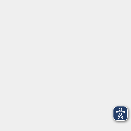
Aktuelles
Über uns
Kontakt
VHS Coburg Stadt und Land
Löwenstrasse 15
96450 Coburg
info@vhs-coburg.de
Tel: 09561 8825-0
Öffnungszeiten