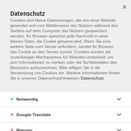
×
Datenschutz
Cookies sind kleine Datenmengen, die von einer Website
gesendet und vom Webbrowser des Nutzers während des
Surfens auf dem Computer des Nutzers gespeichert
Skip to main content
You are here:
werden. Ihr Browser speichert jede Nachricht in einer
Über uns
Dozenten
kleinen Datei, die Cookie genannt wird. Wenn Sie eine
weitere Seite vom Server anfordern, sendet Ihr Browser
das Cookie an den Server zurück. Cookies wurden als
Dozenten
zuverlässiger Mechanismus für Websites entwickelt, um
sich Informationen zu merken oder die Surfaktivitäten des
Benutzers aufzuzeichnen. Bitte willigen Sie in die
Verwendung von Cookies ein. Weitere Informationen finden
Der Dozent konnte leider nicht gefunden
Sie in unseren Datenschutzhinweisen.
Datenschutz
werden
Notwendig
Google-Translate
Impressum
Datenschutzerklärung
Matomo