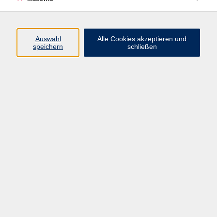
AGB/Widerrufsbelehrung
Barrierefreiheitserklärung
Widerruf
Auswahl
Alle Cookies akzeptieren und
speichern
schließen
Programm
Gesellschaft
Beruf + IT
Sprachen
Gesundheit
Kultur
Junge vhs
im Landkreis ...
Inhalte