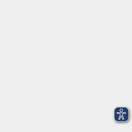
Aktuelles
Über uns
Kontakt
VHS Coburg Stadt und Land
Löwenstrasse 15
96450 Coburg
info@vhs-coburg.de
Tel: 09561 8825-0
Öffnungszeiten