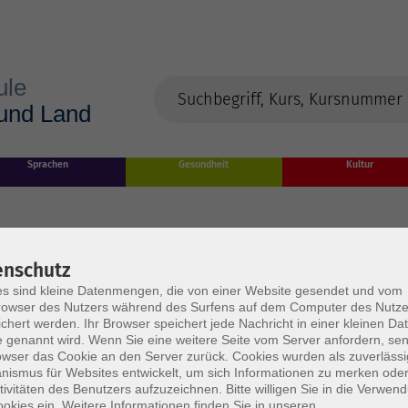
Sprachen
Gesundheit
Kultur
enschutz
s sind kleine Datenmengen, die von einer Website gesendet und vom
owser des Nutzers während des Surfens auf dem Computer des Nutze
chert werden. Ihr Browser speichert jede Nachricht in einer kleinen Dat
 genannt wird. Wenn Sie eine weitere Seite vom Server anfordern, se
owser das Cookie an den Server zurück. Cookies wurden als zuverlässi
rden
ismus für Websites entwickelt, um sich Informationen zu merken oder
tivitäten des Benutzers aufzuzeichnen. Bitte willigen Sie in die Verwen
okies ein. Weitere Informationen finden Sie in unseren