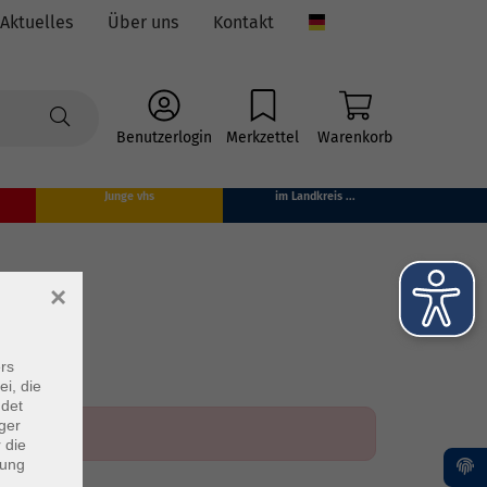
Aktuelles
Über uns
Kontakt
Language
Benutzerlogin
Merkzettel
Warenkorb
Junge vhs
im Landkreis ...
×
rs
ei, die
ndet
ger
 die
dung