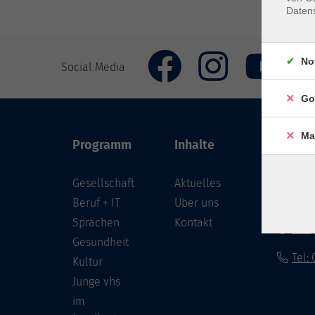
Daten
No
Social Media
Go
Ma
Programm
Inhalte
VHS Co
Gesellschaft
Aktuelles
Löwenst
96450 
Beruf + IT
Über uns
Sprachen
Kontakt
info
Gesundheit
Tel:
Kultur
Junge vhs
im