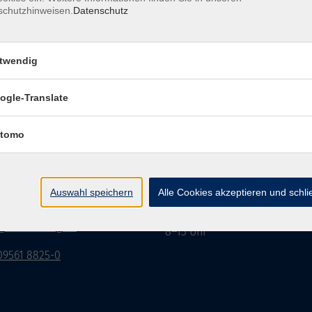
schutzhinweisen.
Datenschutz
twendig
Impressum
Datenschutzerklärung
AGB/Widerru
ogle-Translate
tomo
burg Stadt und Land
Öffnungszeiten
rasse 15
Montag bis Donnerstag:
Auswahl speichern
Alle Cookies akzeptieren und schl
Coburg
8–13 Uhr und 13:30–17 Uhr
Freitag:
@vhs-coburg.de
8–13 Uhr
 09561 8825-0