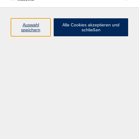
AGB/Widerrufsbelehrung
Barrierefreiheitserklärung
Widerruf
Auswahl
Alle Cookies akzeptieren und
speichern
schließen
Programm
Gesellschaft
Beruf + IT
Sprachen
Gesundheit
Kultur
Junge vhs
im Landkreis ...
Inhalte