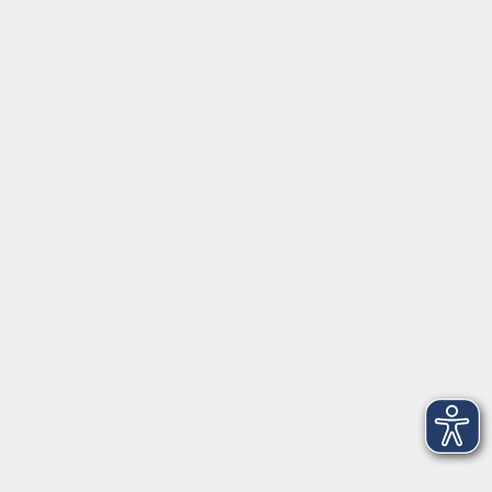
Aktuelles
Über uns
Kontakt
VHS Coburg Stadt und Land
Löwenstrasse 15
96450 Coburg
info@vhs-coburg.de
Tel: 09561 8825-0
Öffnungszeiten