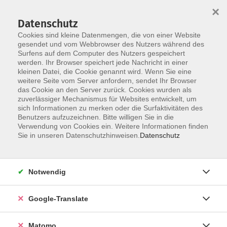
×
Datenschutz
Cookies sind kleine Datenmengen, die von einer Website
gesendet und vom Webbrowser des Nutzers während des
Surfens auf dem Computer des Nutzers gespeichert
Skip to main content
You are here:
werden. Ihr Browser speichert jede Nachricht in einer
Über uns
Dozenten
kleinen Datei, die Cookie genannt wird. Wenn Sie eine
weitere Seite vom Server anfordern, sendet Ihr Browser
das Cookie an den Server zurück. Cookies wurden als
Dozenten
zuverlässiger Mechanismus für Websites entwickelt, um
sich Informationen zu merken oder die Surfaktivitäten des
Benutzers aufzuzeichnen. Bitte willigen Sie in die
Verwendung von Cookies ein. Weitere Informationen finden
Der Dozent konnte leider nicht gefunden
Sie in unseren Datenschutzhinweisen.
Datenschutz
werden
Notwendig
Google-Translate
Impressum
Datenschutzerklärung
Matomo