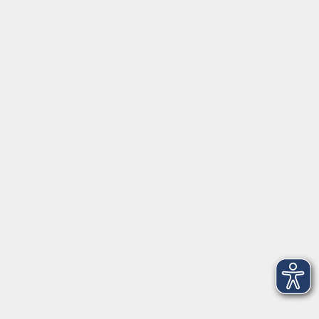
Aktuelles
Über uns
Kontakt
VHS Coburg Stadt und Land
Löwenstrasse 15
96450 Coburg
info@vhs-coburg.de
Tel: 09561 8825-0
Öffnungszeiten