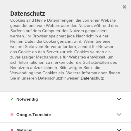
×
Datenschutz
Cookies sind kleine Datenmengen, die von einer Website
gesendet und vom Webbrowser des Nutzers während des
Surfens auf dem Computer des Nutzers gespeichert
Skip to main content
You are here:
werden. Ihr Browser speichert jede Nachricht in einer
Über uns
Dozenten
kleinen Datei, die Cookie genannt wird. Wenn Sie eine
weitere Seite vom Server anfordern, sendet Ihr Browser
das Cookie an den Server zurück. Cookies wurden als
Dozenten
zuverlässiger Mechanismus für Websites entwickelt, um
sich Informationen zu merken oder die Surfaktivitäten des
Benutzers aufzuzeichnen. Bitte willigen Sie in die
Verwendung von Cookies ein. Weitere Informationen finden
Der Dozent konnte leider nicht gefunden
Sie in unseren Datenschutzhinweisen.
Datenschutz
werden
Notwendig
Google-Translate
Impressum
Datenschutzerklärung
Matomo