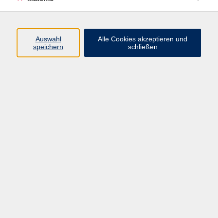
AGB/Widerrufsbelehrung
Barrierefreiheitserklärung
Widerruf
Auswahl
Alle Cookies akzeptieren und
speichern
schließen
Programm
Gesellschaft
Beruf + IT
Sprachen
Gesundheit
Kultur
Junge vhs
im Landkreis ...
Inhalte