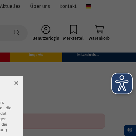
Aktuelles
Über uns
Kontakt
Language
Benutzerlogin
Merkzettel
Warenkorb
Junge vhs
im Landkreis ...
×
rs
ei, die
ndet
ger
 die
dung