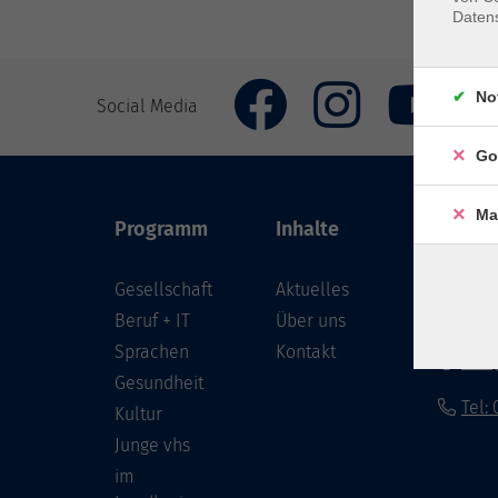
Daten
No
Social Media
Go
Ma
Programm
Inhalte
VHS Co
Gesellschaft
Aktuelles
Löwenst
96450 
Beruf + IT
Über uns
Sprachen
Kontakt
info
Gesundheit
Tel:
Kultur
Junge vhs
im