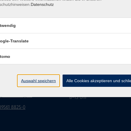
schutzhinweisen.
Datenschutz
twendig
Impressum
Datenschutzerklärung
AGB/Widerru
ogle-Translate
tomo
burg Stadt und Land
Öffnungszeiten
rasse 15
Montag bis Donnerstag:
Auswahl speichern
Alle Cookies akzeptieren und schl
Coburg
8–13 Uhr und 13:30–17 Uhr
Freitag:
@vhs-coburg.de
8–13 Uhr
 09561 8825-0