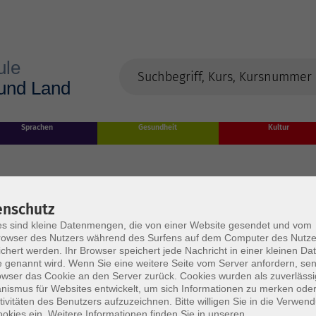
Sprachen
Gesundheit
Kultur
enschutz
s sind kleine Datenmengen, die von einer Website gesendet und vom
owser des Nutzers während des Surfens auf dem Computer des Nutze
chert werden. Ihr Browser speichert jede Nachricht in einer kleinen Dat
 genannt wird. Wenn Sie eine weitere Seite vom Server anfordern, se
owser das Cookie an den Server zurück. Cookies wurden als zuverlässi
rden
ismus für Websites entwickelt, um sich Informationen zu merken oder
tivitäten des Benutzers aufzuzeichnen. Bitte willigen Sie in die Verwen
okies ein. Weitere Informationen finden Sie in unseren