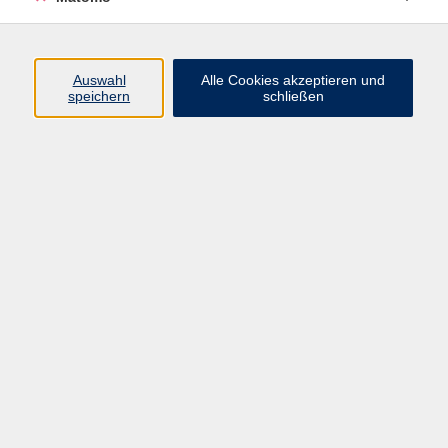
AGB/Widerrufsbelehrung
Barrierefreiheitserklärung
Widerruf
Auswahl
Alle Cookies akzeptieren und
speichern
schließen
Programm
Gesellschaft
Beruf + IT
Sprachen
Gesundheit
Kultur
Junge vhs
im Landkreis ...
Inhalte