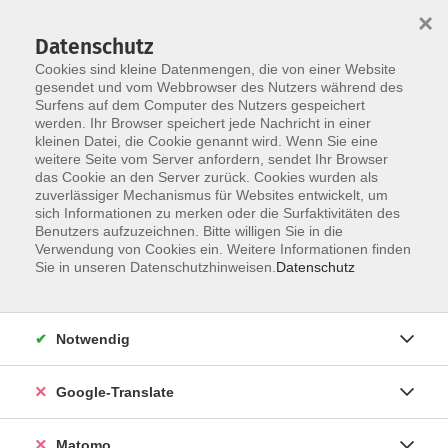
×
Datenschutz
Cookies sind kleine Datenmengen, die von einer Website
gesendet und vom Webbrowser des Nutzers während des
Surfens auf dem Computer des Nutzers gespeichert
Skip to main content
You are here:
werden. Ihr Browser speichert jede Nachricht in einer
Über uns
Dozenten
kleinen Datei, die Cookie genannt wird. Wenn Sie eine
weitere Seite vom Server anfordern, sendet Ihr Browser
das Cookie an den Server zurück. Cookies wurden als
Dozenten
zuverlässiger Mechanismus für Websites entwickelt, um
sich Informationen zu merken oder die Surfaktivitäten des
Benutzers aufzuzeichnen. Bitte willigen Sie in die
Verwendung von Cookies ein. Weitere Informationen finden
Der Dozent konnte leider nicht gefunden
Sie in unseren Datenschutzhinweisen.
Datenschutz
werden
Notwendig
Google-Translate
Impressum
Datenschutzerklärung
Matomo