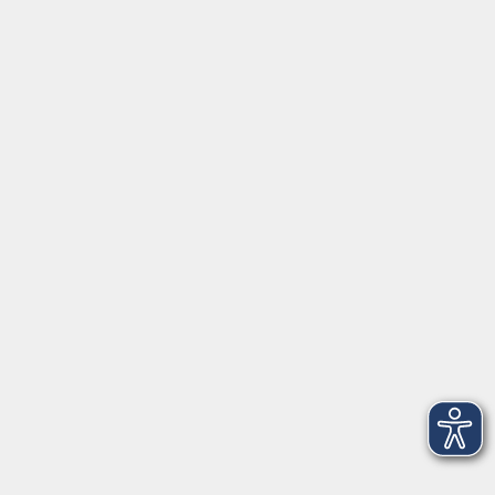
Aktuelles
Über uns
Kontakt
VHS Coburg Stadt und Land
Löwenstrasse 15
96450 Coburg
info@vhs-coburg.de
Tel: 09561 8825-0
Öffnungszeiten