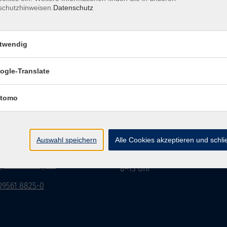
schutzhinweisen.
Datenschutz
twendig
Impressum
Datenschutzerklärung
AGB/Widerru
ogle-Translate
tomo
burg Stadt und Land
Öffnungszeiten
rasse 15
Montag bis Donnerstag:
Auswahl speichern
Alle Cookies akzeptieren und schl
Coburg
8–13 Uhr und 13:30–17 Uhr
Freitag:
@vhs-coburg.de
8–13 Uhr
 09561 8825-0