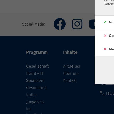
Daten
No
Social Media
Go
Ma
Programm
Inhalte
VHS Co
Gesellschaft
Aktuelles
Löwenst
96450 
Beruf + IT
Über uns
Sprachen
Kontakt
info
Gesundheit
Tel:
Kultur
Junge vhs
im