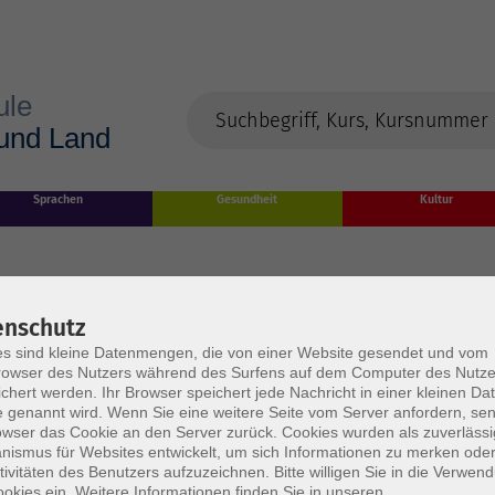
Sprachen
Gesundheit
Kultur
enschutz
s sind kleine Datenmengen, die von einer Website gesendet und vom
owser des Nutzers während des Surfens auf dem Computer des Nutze
chert werden. Ihr Browser speichert jede Nachricht in einer kleinen Dat
 genannt wird. Wenn Sie eine weitere Seite vom Server anfordern, se
owser das Cookie an den Server zurück. Cookies wurden als zuverlässi
rden
ismus für Websites entwickelt, um sich Informationen zu merken oder
tivitäten des Benutzers aufzuzeichnen. Bitte willigen Sie in die Verwen
okies ein. Weitere Informationen finden Sie in unseren