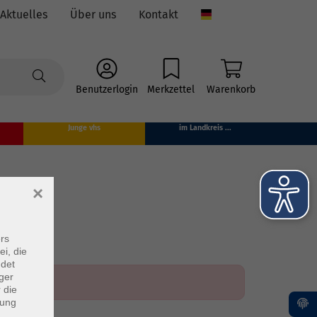
Aktuelles
Über uns
Kontakt
Language
Benutzerlogin
Merkzettel
Warenkorb
Junge vhs
im Landkreis ...
×
rs
ei, die
ndet
ger
 die
dung