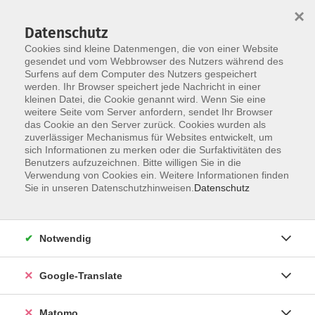
×
Datenschutz
Cookies sind kleine Datenmengen, die von einer Website
gesendet und vom Webbrowser des Nutzers während des
Surfens auf dem Computer des Nutzers gespeichert
Skip to main content
You are here:
werden. Ihr Browser speichert jede Nachricht in einer
Über uns
Dozenten
kleinen Datei, die Cookie genannt wird. Wenn Sie eine
weitere Seite vom Server anfordern, sendet Ihr Browser
das Cookie an den Server zurück. Cookies wurden als
Dozenten
zuverlässiger Mechanismus für Websites entwickelt, um
sich Informationen zu merken oder die Surfaktivitäten des
Benutzers aufzuzeichnen. Bitte willigen Sie in die
Verwendung von Cookies ein. Weitere Informationen finden
Der Dozent konnte leider nicht gefunden
Sie in unseren Datenschutzhinweisen.
Datenschutz
werden
Notwendig
Google-Translate
Impressum
Datenschutzerklärung
Matomo