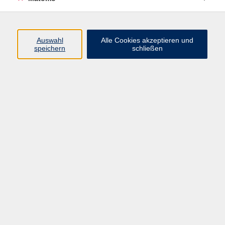
AGB/Widerrufsbelehrung
Barrierefreiheitserklärung
Widerruf
Auswahl
Alle Cookies akzeptieren und
speichern
schließen
Programm
Gesellschaft
Beruf + IT
Sprachen
Gesundheit
Kultur
Junge vhs
im Landkreis ...
Inhalte