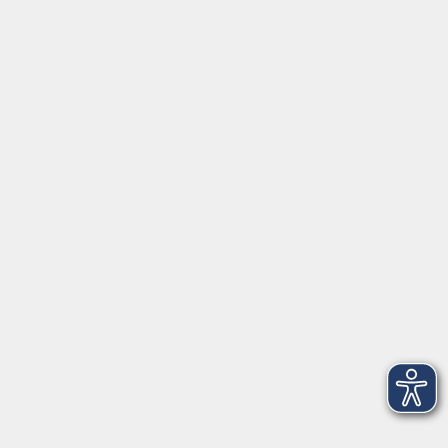
Aktuelles
Über uns
Kontakt
VHS Coburg Stadt und Land
Löwenstrasse 15
96450 Coburg
info@vhs-coburg.de
Tel: 09561 8825-0
Öffnungszeiten