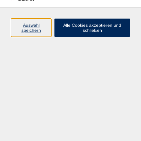
AGB/Widerrufsbelehrung
Barrierefreiheitserklärung
Widerruf
Auswahl
Alle Cookies akzeptieren und
speichern
schließen
Programm
Gesellschaft
Beruf + IT
Sprachen
Gesundheit
Kultur
Junge vhs
im Landkreis ...
Inhalte