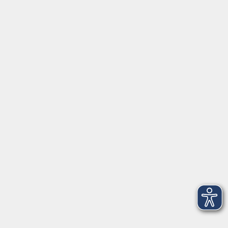
Aktuelles
Über uns
Kontakt
VHS Coburg Stadt und Land
Löwenstrasse 15
96450 Coburg
info@vhs-coburg.de
Tel: 09561 8825-0
Öffnungszeiten