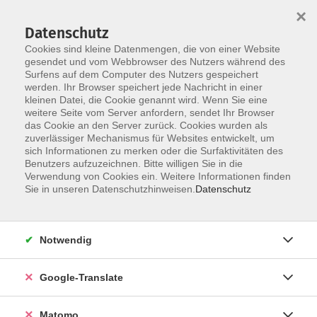
×
Datenschutz
Cookies sind kleine Datenmengen, die von einer Website
gesendet und vom Webbrowser des Nutzers während des
Surfens auf dem Computer des Nutzers gespeichert
Skip to main content
You are here:
werden. Ihr Browser speichert jede Nachricht in einer
Über uns
Dozenten
kleinen Datei, die Cookie genannt wird. Wenn Sie eine
weitere Seite vom Server anfordern, sendet Ihr Browser
das Cookie an den Server zurück. Cookies wurden als
Dozenten
zuverlässiger Mechanismus für Websites entwickelt, um
sich Informationen zu merken oder die Surfaktivitäten des
Benutzers aufzuzeichnen. Bitte willigen Sie in die
Verwendung von Cookies ein. Weitere Informationen finden
Der Dozent konnte leider nicht gefunden
Sie in unseren Datenschutzhinweisen.
Datenschutz
werden
Notwendig
Google-Translate
Impressum
Datenschutzerklärung
Matomo