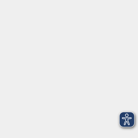
Aktuelles
Über uns
Kontakt
VHS Coburg Stadt und Land
Löwenstrasse 15
96450 Coburg
info@vhs-coburg.de
Tel: 09561 8825-0
Öffnungszeiten