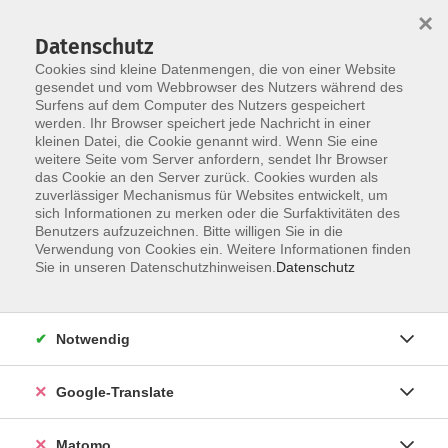
×
Datenschutz
Cookies sind kleine Datenmengen, die von einer Website
gesendet und vom Webbrowser des Nutzers während des
Surfens auf dem Computer des Nutzers gespeichert
Skip to main content
You are here:
werden. Ihr Browser speichert jede Nachricht in einer
Über uns
Dozenten
kleinen Datei, die Cookie genannt wird. Wenn Sie eine
weitere Seite vom Server anfordern, sendet Ihr Browser
das Cookie an den Server zurück. Cookies wurden als
Dozenten
zuverlässiger Mechanismus für Websites entwickelt, um
sich Informationen zu merken oder die Surfaktivitäten des
Benutzers aufzuzeichnen. Bitte willigen Sie in die
Verwendung von Cookies ein. Weitere Informationen finden
Der Dozent konnte leider nicht gefunden
Sie in unseren Datenschutzhinweisen.
Datenschutz
werden
Notwendig
Google-Translate
Impressum
Datenschutzerklärung
Matomo