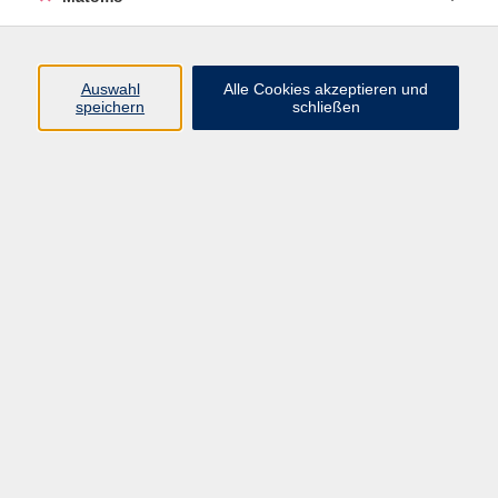
AGB/Widerrufsbelehrung
Barrierefreiheitserklärung
Widerruf
Auswahl
Alle Cookies akzeptieren und
speichern
schließen
Programm
Gesellschaft
Beruf + IT
Sprachen
Gesundheit
Kultur
Junge vhs
im Landkreis ...
Inhalte