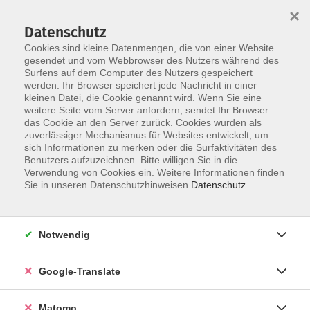
×
Datenschutz
Cookies sind kleine Datenmengen, die von einer Website
gesendet und vom Webbrowser des Nutzers während des
Surfens auf dem Computer des Nutzers gespeichert
Skip to main content
werden. Ihr Browser speichert jede Nachricht in einer
Der Kurs konnte nicht gefunden werden.
kleinen Datei, die Cookie genannt wird. Wenn Sie eine
weitere Seite vom Server anfordern, sendet Ihr Browser
das Cookie an den Server zurück. Cookies wurden als
zuverlässiger Mechanismus für Websites entwickelt, um
Impressum
sich Informationen zu merken oder die Surfaktivitäten des
Datenschutzerklärung
Benutzers aufzuzeichnen. Bitte willigen Sie in die
Verwendung von Cookies ein. Weitere Informationen finden
AGB/Widerrufsbelehrung
Sie in unseren Datenschutzhinweisen.
Datenschutz
Barrierefreiheitserklärung
Widerruf
Notwendig
Programm
Google-Translate
Gesellschaft
Matomo