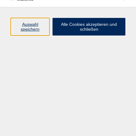
Beruf + IT
Sprachen
Gesundheit
Auswahl
Alle Cookies akzeptieren und
speichern
schließen
Kultur
Junge vhs
im Landkreis ...
Inhalte
Aktuelles
Über uns
Kontakt