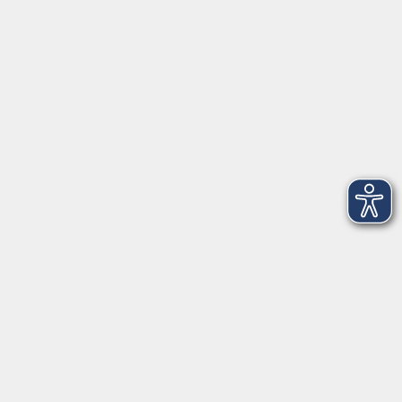
VHS Coburg Stadt und Land
Löwenstrasse 15
96450 Coburg
info@vhs-coburg.de
Tel: 09561 8825-0
Öffnungszeiten
Montag bis Donnerstag:
8–13 Uhr und 13:30–17 Uhr
Freitag:
8–13 Uhr