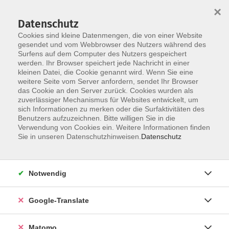
×
Datenschutz
Cookies sind kleine Datenmengen, die von einer Website
gesendet und vom Webbrowser des Nutzers während des
Surfens auf dem Computer des Nutzers gespeichert
Skip to main content
werden. Ihr Browser speichert jede Nachricht in einer
Der Kurs konnte nicht gefunden werden.
kleinen Datei, die Cookie genannt wird. Wenn Sie eine
weitere Seite vom Server anfordern, sendet Ihr Browser
das Cookie an den Server zurück. Cookies wurden als
zuverlässiger Mechanismus für Websites entwickelt, um
Impressum
sich Informationen zu merken oder die Surfaktivitäten des
Datenschutzerklärung
Benutzers aufzuzeichnen. Bitte willigen Sie in die
Verwendung von Cookies ein. Weitere Informationen finden
AGB/Widerrufsbelehrung
Sie in unseren Datenschutzhinweisen.
Datenschutz
Barrierefreiheitserklärung
Widerruf
Notwendig
Programm
Google-Translate
Gesellschaft
Matomo