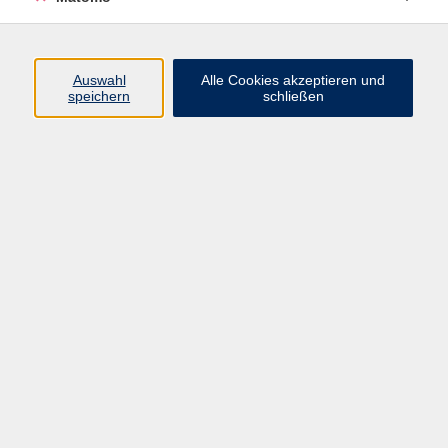
Beruf + IT
Sprachen
Gesundheit
Auswahl
Alle Cookies akzeptieren und
speichern
schließen
Kultur
Junge vhs
im Landkreis ...
Inhalte
Aktuelles
Über uns
Kontakt