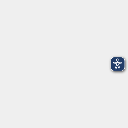
VHS Coburg Stadt und Land
Löwenstrasse 15
96450 Coburg
info@vhs-coburg.de
Tel: 09561 8825-0
Öffnungszeiten
Montag bis Donnerstag:
8–13 Uhr und 13:30–17 Uhr
Freitag:
8–13 Uhr