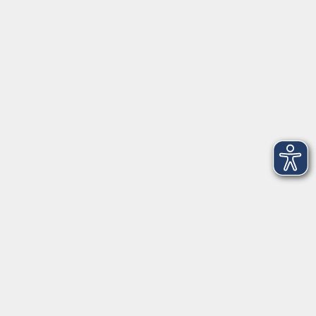
VHS Coburg Stadt und Land
Löwenstrasse 15
96450 Coburg
info@vhs-coburg.de
Tel: 09561 8825-0
Öffnungszeiten
Montag bis Donnerstag:
8–13 Uhr und 13:30–17 Uhr
Freitag:
8–13 Uhr