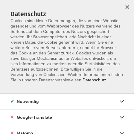
×
Datenschutz
Cookies sind kleine Datenmengen, die von einer Website
gesendet und vom Webbrowser des Nutzers während des
Surfens auf dem Computer des Nutzers gespeichert
Skip to main content
werden. Ihr Browser speichert jede Nachricht in einer
Der Kurs konnte nicht gefunden werden.
kleinen Datei, die Cookie genannt wird. Wenn Sie eine
weitere Seite vom Server anfordern, sendet Ihr Browser
das Cookie an den Server zurück. Cookies wurden als
zuverlässiger Mechanismus für Websites entwickelt, um
Impressum
sich Informationen zu merken oder die Surfaktivitäten des
Datenschutzerklärung
Benutzers aufzuzeichnen. Bitte willigen Sie in die
Verwendung von Cookies ein. Weitere Informationen finden
AGB/Widerrufsbelehrung
Sie in unseren Datenschutzhinweisen.
Datenschutz
Barrierefreiheitserklärung
Widerruf
Notwendig
Programm
Google-Translate
Gesellschaft
Matomo