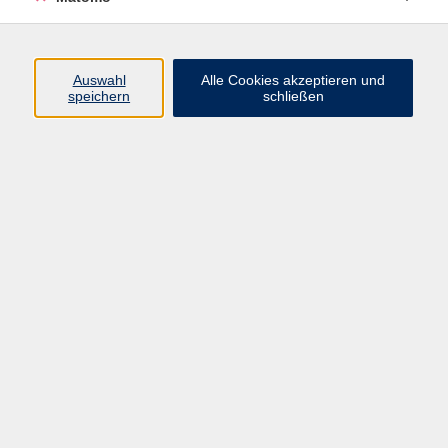
Beruf + IT
Sprachen
Gesundheit
Auswahl
Alle Cookies akzeptieren und
speichern
schließen
Kultur
Junge vhs
im Landkreis ...
Inhalte
Aktuelles
Über uns
Kontakt