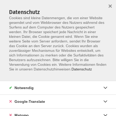
×
Datenschutz
Cookies sind kleine Datenmengen, die von einer Website
gesendet und vom Webbrowser des Nutzers während des
Surfens auf dem Computer des Nutzers gespeichert
Skip to main content
werden. Ihr Browser speichert jede Nachricht in einer
Der Kurs konnte nicht gefunden werden.
kleinen Datei, die Cookie genannt wird. Wenn Sie eine
weitere Seite vom Server anfordern, sendet Ihr Browser
das Cookie an den Server zurück. Cookies wurden als
zuverlässiger Mechanismus für Websites entwickelt, um
Impressum
sich Informationen zu merken oder die Surfaktivitäten des
Datenschutzerklärung
Benutzers aufzuzeichnen. Bitte willigen Sie in die
Verwendung von Cookies ein. Weitere Informationen finden
AGB/Widerrufsbelehrung
Sie in unseren Datenschutzhinweisen.
Datenschutz
Barrierefreiheitserklärung
Widerruf
Notwendig
Programm
Google-Translate
Gesellschaft
Matomo