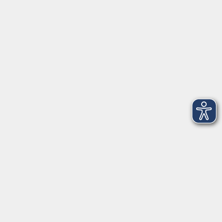
VHS Coburg Stadt und Land
Löwenstrasse 15
96450 Coburg
info@vhs-coburg.de
Tel: 09561 8825-0
Öffnungszeiten
Montag bis Donnerstag:
8–13 Uhr und 13:30–17 Uhr
Freitag:
8–13 Uhr