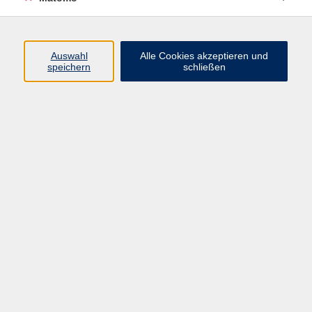
Beruf + IT
Sprachen
Gesundheit
Auswahl
Alle Cookies akzeptieren und
speichern
schließen
Kultur
Junge vhs
im Landkreis ...
Inhalte
Aktuelles
Über uns
Kontakt