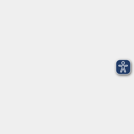
VHS Coburg Stadt und Land
Löwenstrasse 15
96450 Coburg
info@vhs-coburg.de
Tel: 09561 8825-0
Öffnungszeiten
Montag bis Donnerstag:
8–13 Uhr und 13:30–17 Uhr
Freitag:
8–13 Uhr