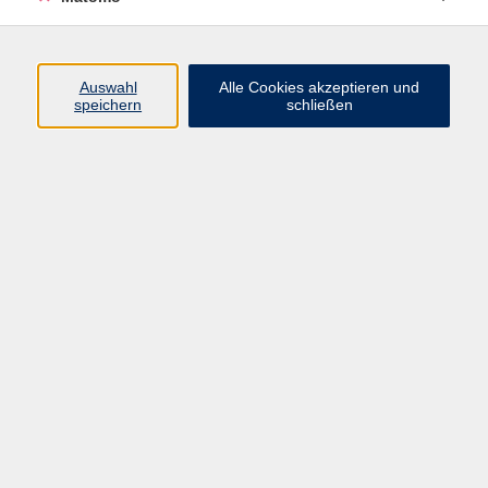
Beruf + IT
Sprachen
Gesundheit
Auswahl
Alle Cookies akzeptieren und
speichern
schließen
Kultur
Junge vhs
im Landkreis ...
Inhalte
Aktuelles
Über uns
Kontakt