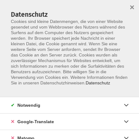
×
Datenschutz
Cookies sind kleine Datenmengen, die von einer Website
gesendet und vom Webbrowser des Nutzers während des
Surfens auf dem Computer des Nutzers gespeichert
Skip to main content
werden. Ihr Browser speichert jede Nachricht in einer
Der Kurs konnte nicht gefunden werden.
kleinen Datei, die Cookie genannt wird. Wenn Sie eine
weitere Seite vom Server anfordern, sendet Ihr Browser
das Cookie an den Server zurück. Cookies wurden als
zuverlässiger Mechanismus für Websites entwickelt, um
Impressum
sich Informationen zu merken oder die Surfaktivitäten des
Datenschutzerklärung
Benutzers aufzuzeichnen. Bitte willigen Sie in die
Verwendung von Cookies ein. Weitere Informationen finden
AGB/Widerrufsbelehrung
Sie in unseren Datenschutzhinweisen.
Datenschutz
Barrierefreiheitserklärung
Widerruf
Notwendig
Programm
Google-Translate
Gesellschaft
Matomo