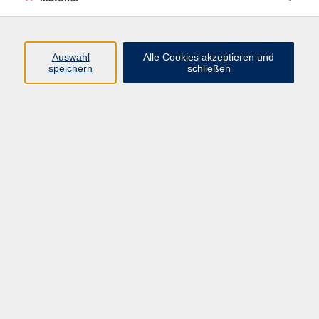
Beruf + IT
Sprachen
Gesundheit
Auswahl
Alle Cookies akzeptieren und
speichern
schließen
Kultur
Junge vhs
im Landkreis ...
Inhalte
Aktuelles
Über uns
Kontakt