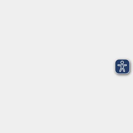
VHS Coburg Stadt und Land
Löwenstrasse 15
96450 Coburg
info@vhs-coburg.de
Tel: 09561 8825-0
Öffnungszeiten
Montag bis Donnerstag:
8–13 Uhr und 13:30–17 Uhr
Freitag:
8–13 Uhr