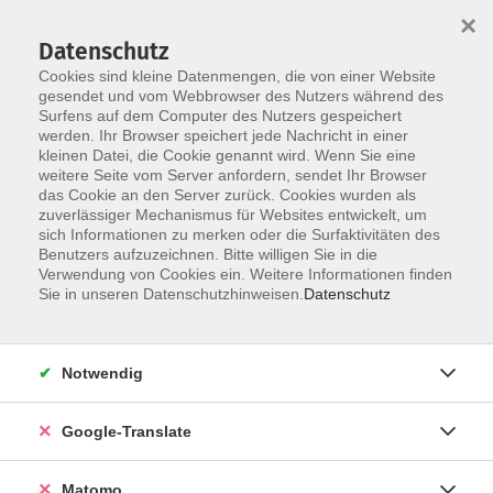
×
Datenschutz
Cookies sind kleine Datenmengen, die von einer Website
gesendet und vom Webbrowser des Nutzers während des
Surfens auf dem Computer des Nutzers gespeichert
Skip to main content
werden. Ihr Browser speichert jede Nachricht in einer
Der Kurs konnte nicht gefunden werden.
kleinen Datei, die Cookie genannt wird. Wenn Sie eine
weitere Seite vom Server anfordern, sendet Ihr Browser
das Cookie an den Server zurück. Cookies wurden als
zuverlässiger Mechanismus für Websites entwickelt, um
Impressum
sich Informationen zu merken oder die Surfaktivitäten des
Datenschutzerklärung
Benutzers aufzuzeichnen. Bitte willigen Sie in die
Verwendung von Cookies ein. Weitere Informationen finden
AGB/Widerrufsbelehrung
Sie in unseren Datenschutzhinweisen.
Datenschutz
Barrierefreiheitserklärung
Widerruf
Notwendig
Programm
Google-Translate
Gesellschaft
Matomo