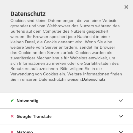
×
Datenschutz
Cookies sind kleine Datenmengen, die von einer Website
gesendet und vom Webbrowser des Nutzers während des
Surfens auf dem Computer des Nutzers gespeichert
Skip to main content
werden. Ihr Browser speichert jede Nachricht in einer
Der Kurs konnte nicht gefunden werden.
kleinen Datei, die Cookie genannt wird. Wenn Sie eine
weitere Seite vom Server anfordern, sendet Ihr Browser
das Cookie an den Server zurück. Cookies wurden als
zuverlässiger Mechanismus für Websites entwickelt, um
Impressum
sich Informationen zu merken oder die Surfaktivitäten des
Datenschutzerklärung
Benutzers aufzuzeichnen. Bitte willigen Sie in die
Verwendung von Cookies ein. Weitere Informationen finden
AGB/Widerrufsbelehrung
Sie in unseren Datenschutzhinweisen.
Datenschutz
Barrierefreiheitserklärung
Widerruf
Notwendig
Programm
Google-Translate
Gesellschaft
Matomo