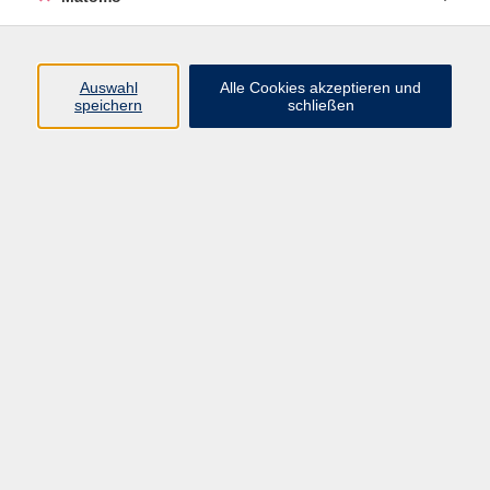
Beruf + IT
Sprachen
Gesundheit
Auswahl
Alle Cookies akzeptieren und
speichern
schließen
Kultur
Junge vhs
im Landkreis ...
Inhalte
Aktuelles
Über uns
Kontakt