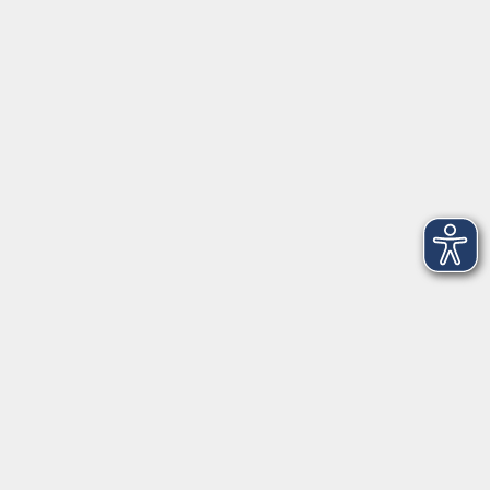
VHS Coburg Stadt und Land
Löwenstrasse 15
96450 Coburg
info@vhs-coburg.de
Tel: 09561 8825-0
Öffnungszeiten
Montag bis Donnerstag:
8–13 Uhr und 13:30–17 Uhr
Freitag:
8–13 Uhr