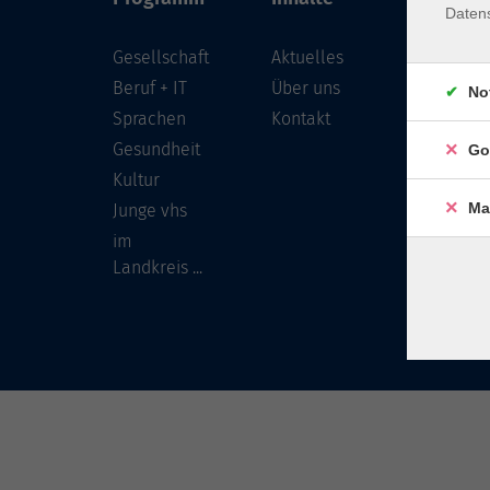
Daten
Gesellschaft
Aktuelles
Löwenst
96450 
Beruf + IT
Über uns
No
Sprachen
Kontakt
info
Gesundheit
Go
Tel:
Kultur
Ma
Junge vhs
im
Landkreis ...