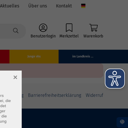
Aktuelles
Über uns
Kontakt
Language
Benutzerlogin
Merkzettel
Warenkorb
Junge vhs
im Landkreis ...
×
fsbelehrung
Barrierefreiheitserklärung
Widerruf
rs
ei, die
ndet
ger
 die
dung