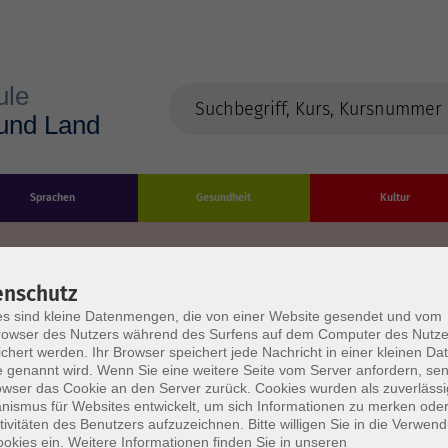
Sprachen
Gesundheit
Kultur
enschutz
s sind kleine Datenmengen, die von einer Website gesendet und vom
Impressum
Datenschutzerklärung
AGB/Widerru
owser des Nutzers während des Surfens auf dem Computer des Nutze
chert werden. Ihr Browser speichert jede Nachricht in einer kleinen Dat
 genannt wird. Wenn Sie eine weitere Seite vom Server anfordern, se
owser das Cookie an den Server zurück. Cookies wurden als zuverlässi
ismus für Websites entwickelt, um sich Informationen zu merken oder
tivitäten des Benutzers aufzuzeichnen. Bitte willigen Sie in die Verwen
okies ein. Weitere Informationen finden Sie in unseren
burg Stadt und Land
Öffnungszeiten