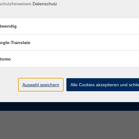
schutzhinweisen.
Datenschutz
rasse 15
Montag bis Donnerstag:
Coburg
8–13 Uhr und 13:30–17 Uhr
twendig
Freitag:
@vhs-coburg.de
8–13 Uhr
ogle-Translate
 09561 8825-0
tomo
Auswahl speichern
Alle Cookies akzeptieren und schl