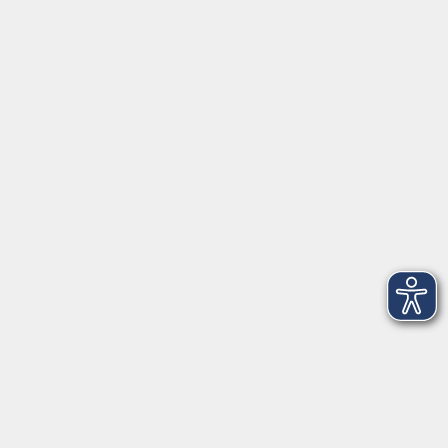
Inhalte
Aktuelles
Über uns
Kontakt
VHS Coburg Stadt und Land
Löwenstrasse 15
96450 Coburg
info@vhs-coburg.de
Tel: 09561 8825-0