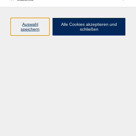
Prüfung ist auch für Teilnehmer offen, die nicht an einem
Integrationskurs teilgenommen haben.
Auswahl
Alle Cookies akzeptieren und
speichern
schließen
25,00 €
Gebühr
25.00 Euro ab 12 Personen, ohne Ermäßigung
Kursnummer:
3700CO12
Start
Ende
Mo. 19.10.2026
Mo. 19.10.2026
13:30 Uhr
15:00 Uhr
Dozent*in:
Laura Göldner