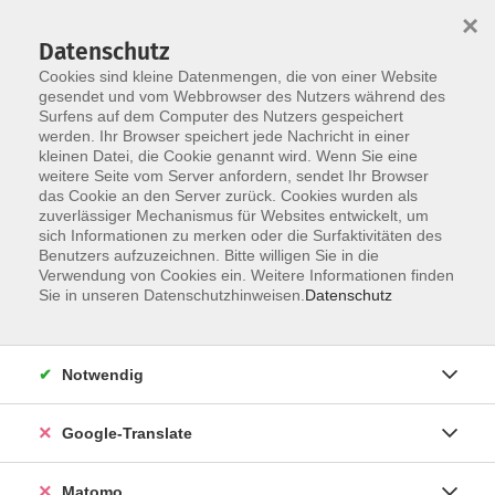
×
Datenschutz
Cookies sind kleine Datenmengen, die von einer Website
gesendet und vom Webbrowser des Nutzers während des
Surfens auf dem Computer des Nutzers gespeichert
Skip to main content
werden. Ihr Browser speichert jede Nachricht in einer
kleinen Datei, die Cookie genannt wird. Wenn Sie eine
weitere Seite vom Server anfordern, sendet Ihr Browser
das Cookie an den Server zurück. Cookies wurden als
zuverlässiger Mechanismus für Websites entwickelt, um
sich Informationen zu merken oder die Surfaktivitäten des
Benutzers aufzuzeichnen. Bitte willigen Sie in die
Verwendung von Cookies ein. Weitere Informationen finden
Sie sind hier:
Sie in unseren Datenschutzhinweisen.
Datenschutz
Sprachen
Deutsch
Test Orientierungskurs - Leben in Deutschland
Notwendig
Seit dem 1. April 2014 gibt es den skalierten
Google-Translate
Orientierungskurstest, den Teilnehmer, die einen
Integrationskurs besucht haben, ablegen müssen. Die
Matomo