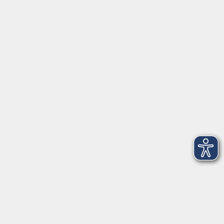
Inhalte
Aktuelles
Über uns
Kontakt
VHS Coburg Stadt und Land
Löwenstrasse 15
96450 Coburg
info@vhs-coburg.de
Tel: 09561 8825-0