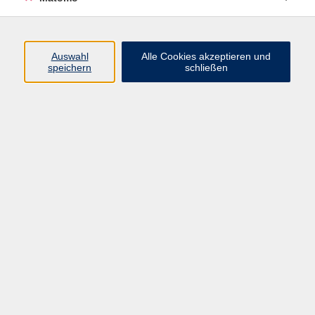
Prüfung ist auch für Teilnehmer offen, die nicht an einem
Integrationskurs teilgenommen haben.
Auswahl
Alle Cookies akzeptieren und
speichern
schließen
25,00 €
Gebühr
25.00 Euro ab 12 Personen, ohne Ermäßigung
Kursnummer:
3700CO15
Start
Ende
Mo. 23.11.2026
Mo. 23.11.2026
13:30 Uhr
15:00 Uhr
Dozent*in:
Laura Göldner