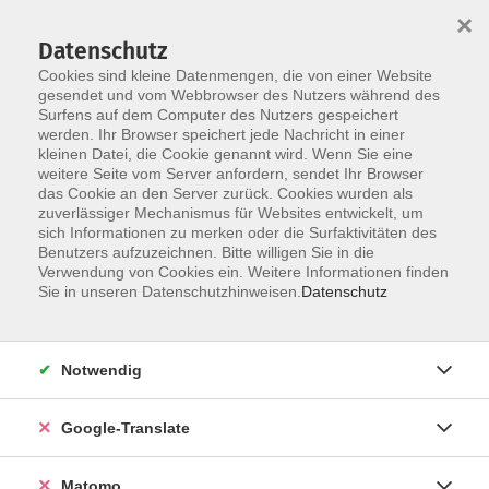
×
Datenschutz
Cookies sind kleine Datenmengen, die von einer Website
gesendet und vom Webbrowser des Nutzers während des
Surfens auf dem Computer des Nutzers gespeichert
Skip to main content
werden. Ihr Browser speichert jede Nachricht in einer
kleinen Datei, die Cookie genannt wird. Wenn Sie eine
weitere Seite vom Server anfordern, sendet Ihr Browser
das Cookie an den Server zurück. Cookies wurden als
zuverlässiger Mechanismus für Websites entwickelt, um
sich Informationen zu merken oder die Surfaktivitäten des
Benutzers aufzuzeichnen. Bitte willigen Sie in die
Verwendung von Cookies ein. Weitere Informationen finden
Sie sind hier:
Sie in unseren Datenschutzhinweisen.
Datenschutz
Sprachen
Deutsch
Prüfungen
Test Orientierungskurs - Leben in Deutschland
Notwendig
Seit dem 1. April 2014 gibt es den skalierten
Google-Translate
Orientierungskurstest, den Teilnehmer, die einen
Integrationskurs besucht haben, ablegen müssen. Die
Matomo