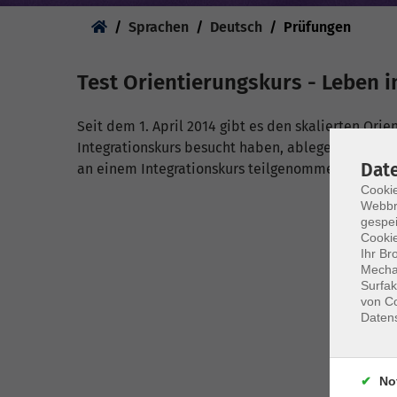
Sie sind hier:
Sprachen
Deutsch
Prüfungen
Test Orientierungskurs - Leben 
Seit dem 1. April 2014 gibt es den skalierten Orie
Integrationskurs besucht haben, ablegen müssen. D
Dat
an einem Integrationskurs teilgenommen haben.
Cookie
Webbr
gespei
Cookie
Ihr Br
Mechan
Surfak
von Co
Daten
No