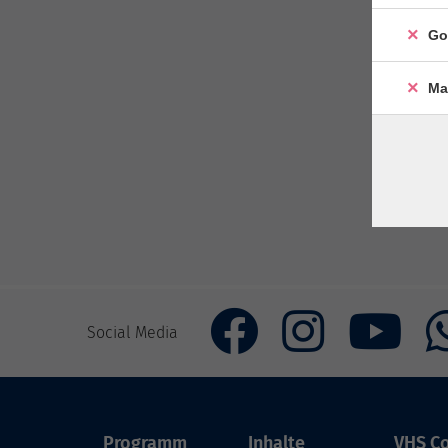
Go
Ma
Social Media
Programm
Inhalte
VHS Co