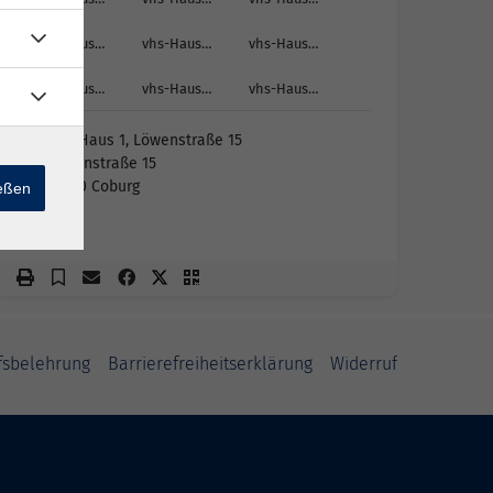
vhs-Haus…
vhs-Haus…
vhs-Haus…
vhs-Haus…
vhs-Haus…
vhs-Haus…
vhs-Haus 1, Löwenstraße 15
Löwenstraße 15
96450 Coburg
ießen
1.2
fsbelehrung
Barrierefreiheitserklärung
Widerruf