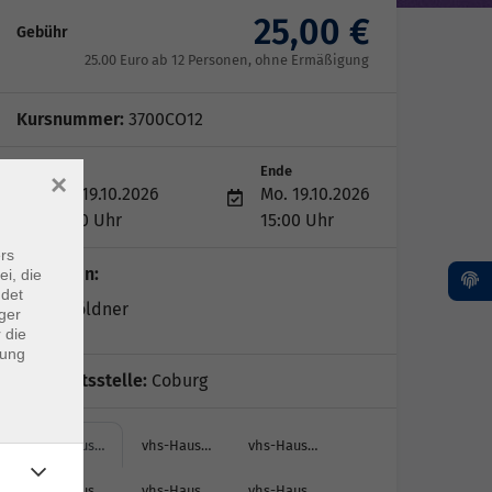
25,00 €
Gebühr
25.00 Euro ab 12 Personen, ohne Ermäßigung
Kursnummer:
3700CO12
Start
Ende
×
Mo. 19.10.2026
Mo. 19.10.2026
13:30 Uhr
15:00 Uhr
rs
Dozent*in:
ei, die
ndet
Laura Göldner
ger
 die
dung
Geschäftsstelle:
Coburg
vhs-Haus…
vhs-Haus…
vhs-Haus…
vhs-Haus…
vhs-Haus…
vhs-Haus…