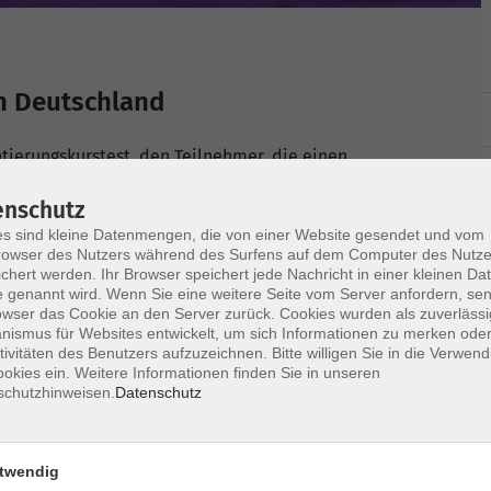
in Deutschland
ntierungskurstest, den Teilnehmer, die einen
ie Prüfung ist auch für Teilnehmer offen, die nicht
enschutz
s sind kleine Datenmengen, die von einer Website gesendet und vom
owser des Nutzers während des Surfens auf dem Computer des Nutze
chert werden. Ihr Browser speichert jede Nachricht in einer kleinen Dat
 genannt wird. Wenn Sie eine weitere Seite vom Server anfordern, se
owser das Cookie an den Server zurück. Cookies wurden als zuverlässi
ismus für Websites entwickelt, um sich Informationen zu merken oder
tivitäten des Benutzers aufzuzeichnen. Bitte willigen Sie in die Verwen
okies ein. Weitere Informationen finden Sie in unseren
schutzhinweisen.
Datenschutz
twendig