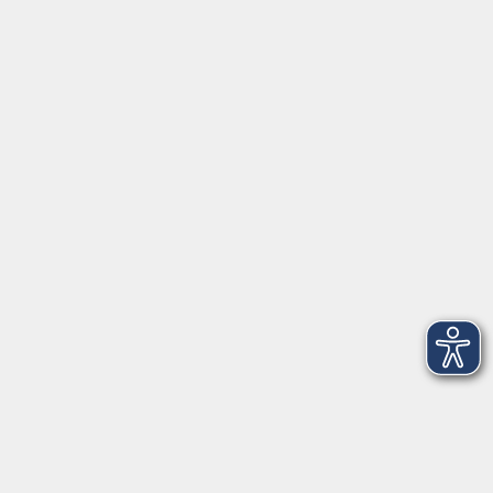
Inhalte
Aktuelles
Über uns
Kontakt
VHS Coburg Stadt und Land
Löwenstrasse 15
96450 Coburg
info@vhs-coburg.de
Tel: 09561 8825-0