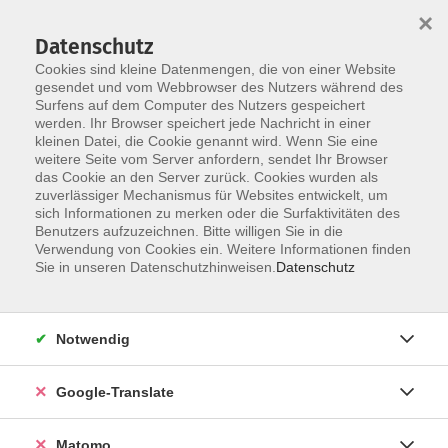
×
Datenschutz
Cookies sind kleine Datenmengen, die von einer Website
gesendet und vom Webbrowser des Nutzers während des
Surfens auf dem Computer des Nutzers gespeichert
Skip to main content
werden. Ihr Browser speichert jede Nachricht in einer
kleinen Datei, die Cookie genannt wird. Wenn Sie eine
weitere Seite vom Server anfordern, sendet Ihr Browser
das Cookie an den Server zurück. Cookies wurden als
zuverlässiger Mechanismus für Websites entwickelt, um
sich Informationen zu merken oder die Surfaktivitäten des
Benutzers aufzuzeichnen. Bitte willigen Sie in die
Verwendung von Cookies ein. Weitere Informationen finden
Sie sind hier:
Sie in unseren Datenschutzhinweisen.
Datenschutz
Sprachen
Deutsch
Prüfungen
Test Leben in Deutschland
Notwendig
Test Orientierungskurs - Leben in Deutschland
Google-Translate
Seit dem 1. April 2014 gibt es den skalierten
Orientierungskurstest, den Teilnehmer, die einen
Matomo