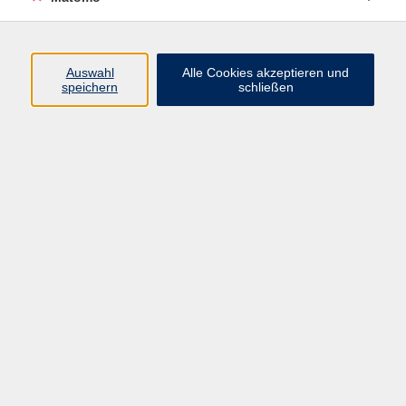
Integrationskurs besucht haben, ablegen müssen. Die
Prüfung ist auch für Teilnehmer offen, die nicht an einem
Integrationskurs teilgenommen haben.
Auswahl
Alle Cookies akzeptieren und
speichern
schließen
25,00 €
Gebühr
25.00 Euro ab 12 Personen, ohne Ermäßigung
Kursnummer:
3700CO15
Start
Ende
Mo. 23.11.2026
Mo. 23.11.2026
13:30 Uhr
15:00 Uhr
Dozent*in:
Laura Göldner