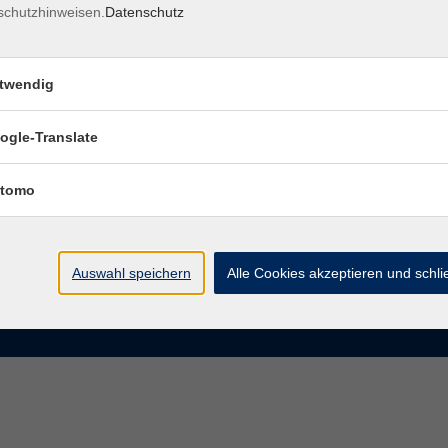
schutzhinweisen.
Datenschutz
rasse 15
Montag bis Donnerstag:
Coburg
8–13 Uhr und 13:30–17 Uhr
twendig
Freitag:
@vhs-coburg.de
8–13 Uhr
ogle-Translate
 09561 8825-0
tomo
Auswahl speichern
Alle Cookies akzeptieren und schl