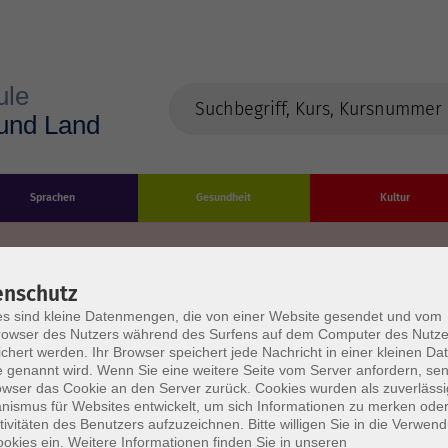
Sprachen
Gesundheit
Kultur
enschutz
s sind kleine Datenmengen, die von einer Website gesendet und vom
Impressum
Datenschutzerklärung
AGB/Widerru
owser des Nutzers während des Surfens auf dem Computer des Nutze
chert werden. Ihr Browser speichert jede Nachricht in einer kleinen Dat
 genannt wird. Wenn Sie eine weitere Seite vom Server anfordern, se
owser das Cookie an den Server zurück. Cookies wurden als zuverlässi
ismus für Websites entwickelt, um sich Informationen zu merken oder
tivitäten des Benutzers aufzuzeichnen. Bitte willigen Sie in die Verwen
okies ein. Weitere Informationen finden Sie in unseren
burg Stadt und Land
Öffnungszeiten