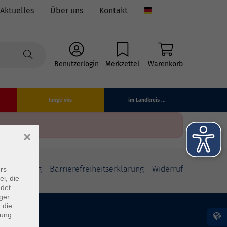
Aktuelles
Über uns
Kontakt
Language
Benutzerlogin
Merkzettel
Warenkorb
Junge vhs
im Landkreis ...
×
fsbelehrung
Barrierefreiheitserklärung
Widerruf
rs
ei, die
ndet
ger
 die
dung