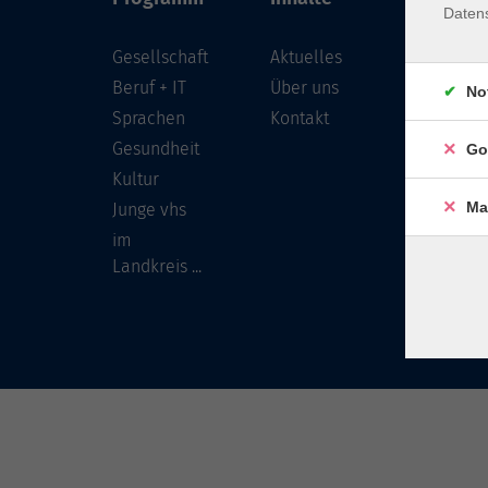
Daten
Gesellschaft
Aktuelles
Löwenst
96450 
Beruf + IT
Über uns
No
Sprachen
Kontakt
info
Gesundheit
Go
Tel:
Kultur
Ma
Junge vhs
im
Landkreis ...