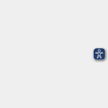
VHS Coburg Stadt und Land
Löwenstrasse 15
96450 Coburg
info@vhs-coburg.de
Tel: 09561 8825-0
Öffnungszeiten
Montag bis Donnerstag:
8–13 Uhr und 13:30–17 Uhr
Freitag:
8–13 Uhr