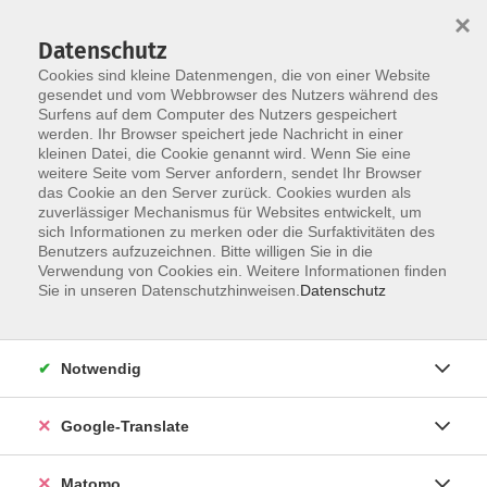
×
Datenschutz
Cookies sind kleine Datenmengen, die von einer Website
gesendet und vom Webbrowser des Nutzers während des
Surfens auf dem Computer des Nutzers gespeichert
Skip to main content
werden. Ihr Browser speichert jede Nachricht in einer
Der Kurs konnte nicht gefunden werden.
kleinen Datei, die Cookie genannt wird. Wenn Sie eine
weitere Seite vom Server anfordern, sendet Ihr Browser
das Cookie an den Server zurück. Cookies wurden als
zuverlässiger Mechanismus für Websites entwickelt, um
Impressum
sich Informationen zu merken oder die Surfaktivitäten des
Datenschutzerklärung
Benutzers aufzuzeichnen. Bitte willigen Sie in die
Verwendung von Cookies ein. Weitere Informationen finden
AGB/Widerrufsbelehrung
Sie in unseren Datenschutzhinweisen.
Datenschutz
Barrierefreiheitserklärung
Widerruf
Notwendig
Programm
Google-Translate
Gesellschaft
Matomo