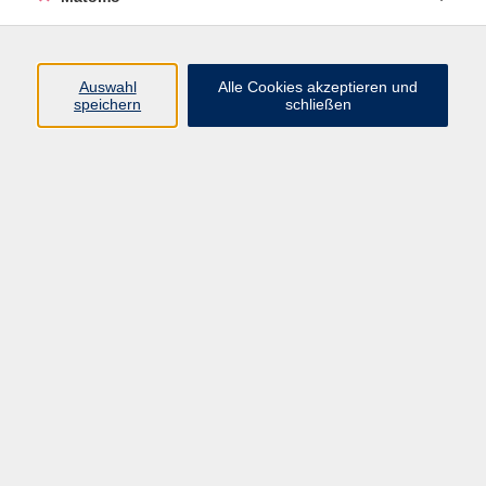
Beruf + IT
Sprachen
Gesundheit
Auswahl
Alle Cookies akzeptieren und
speichern
schließen
Kultur
Junge vhs
im Landkreis ...
Inhalte
Aktuelles
Über uns
Kontakt