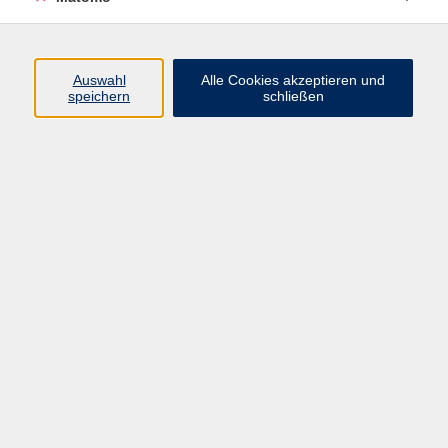
Beruf + IT
Sprachen
Gesundheit
Auswahl
Alle Cookies akzeptieren und
speichern
schließen
Kultur
Junge vhs
im Landkreis ...
Inhalte
Aktuelles
Über uns
Kontakt