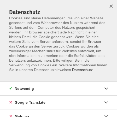
×
Datenschutz
Cookies sind kleine Datenmengen, die von einer Website
gesendet und vom Webbrowser des Nutzers während des
Surfens auf dem Computer des Nutzers gespeichert
Skip to main content
werden. Ihr Browser speichert jede Nachricht in einer
Der Kurs konnte nicht gefunden werden.
kleinen Datei, die Cookie genannt wird. Wenn Sie eine
weitere Seite vom Server anfordern, sendet Ihr Browser
das Cookie an den Server zurück. Cookies wurden als
zuverlässiger Mechanismus für Websites entwickelt, um
Impressum
sich Informationen zu merken oder die Surfaktivitäten des
Datenschutzerklärung
Benutzers aufzuzeichnen. Bitte willigen Sie in die
Verwendung von Cookies ein. Weitere Informationen finden
AGB/Widerrufsbelehrung
Sie in unseren Datenschutzhinweisen.
Datenschutz
Barrierefreiheitserklärung
Widerruf
Notwendig
Programm
Google-Translate
Gesellschaft
Matomo