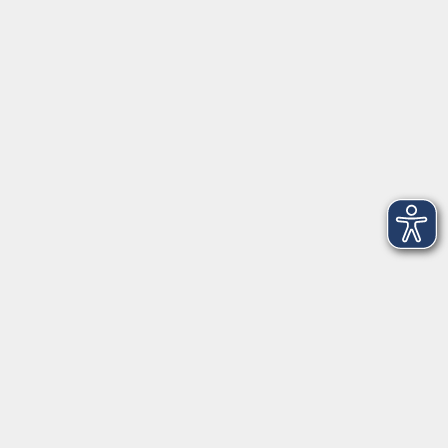
VHS Coburg Stadt und Land
Löwenstrasse 15
96450 Coburg
info@vhs-coburg.de
Tel: 09561 8825-0
Öffnungszeiten
Montag bis Donnerstag:
8–13 Uhr und 13:30–17 Uhr
Freitag:
8–13 Uhr