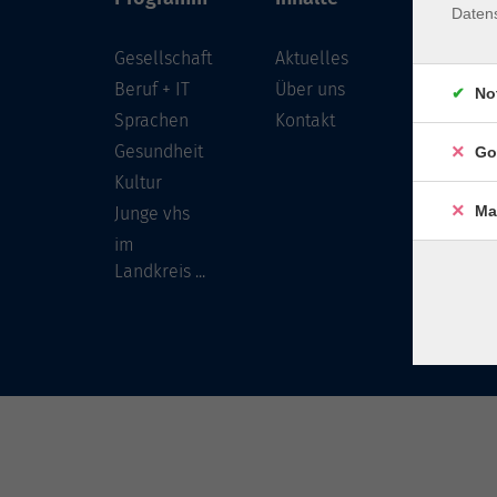
Daten
Gesellschaft
Aktuelles
Löwenst
96450 
Beruf + IT
Über uns
No
Sprachen
Kontakt
info
Gesundheit
Go
Tel:
Kultur
Ma
Junge vhs
im
Landkreis ...