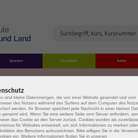
Sprachen
Gesundheit
Kultur
enschutz
s sind kleine Datenmengen, die von einer Website gesendet und vom
Impressum
Datenschutzerklärung
AGB/Widerru
owser des Nutzers während des Surfens auf dem Computer des Nutze
chert werden. Ihr Browser speichert jede Nachricht in einer kleinen Dat
 genannt wird. Wenn Sie eine weitere Seite vom Server anfordern, se
owser das Cookie an den Server zurück. Cookies wurden als zuverlässi
ismus für Websites entwickelt, um sich Informationen zu merken oder
tivitäten des Benutzers aufzuzeichnen. Bitte willigen Sie in die Verwen
okies ein. Weitere Informationen finden Sie in unseren
burg Stadt und Land
Öffnungszeiten