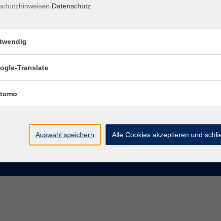
schutzhinweisen.
Datenschutz
rasse 15
Montag bis Donnerstag:
Coburg
8–13 Uhr und 13:30–17 Uhr
twendig
Freitag:
@vhs-coburg.de
8–13 Uhr
ogle-Translate
 09561 8825-0
tomo
Auswahl speichern
Alle Cookies akzeptieren und schl