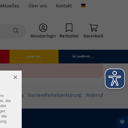
Aktuelles
Über uns
Kontakt
Language
Benutzerlogin
Merkzettel
Warenkorb
Junge vhs
im Landkreis ...
×
fsbelehrung
Barrierefreiheitserklärung
Widerruf
rs
ei, die
ndet
ger
 die
dung