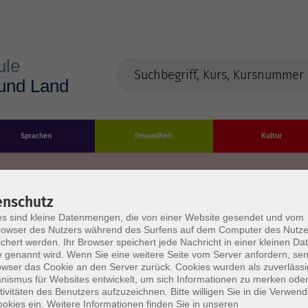
Sprachen
Gesundheit
Kultur
enschutz
s sind kleine Datenmengen, die von einer Website gesendet und vom
Impressum
Datenschutzerklärung
AGB/Widerru
owser des Nutzers während des Surfens auf dem Computer des Nutze
chert werden. Ihr Browser speichert jede Nachricht in einer kleinen Dat
 genannt wird. Wenn Sie eine weitere Seite vom Server anfordern, se
owser das Cookie an den Server zurück. Cookies wurden als zuverlässi
ismus für Websites entwickelt, um sich Informationen zu merken oder
tivitäten des Benutzers aufzuzeichnen. Bitte willigen Sie in die Verwen
okies ein. Weitere Informationen finden Sie in unseren
burg Stadt und Land
Öffnungszeiten