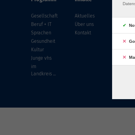
Daten
Gesellschaft
Aktuelles
Löwenst
96450 
Beruf + IT
Über uns
No
Sprachen
Kontakt
info
Gesundheit
Go
Tel:
Kultur
Ma
Junge vhs
im
Landkreis ...