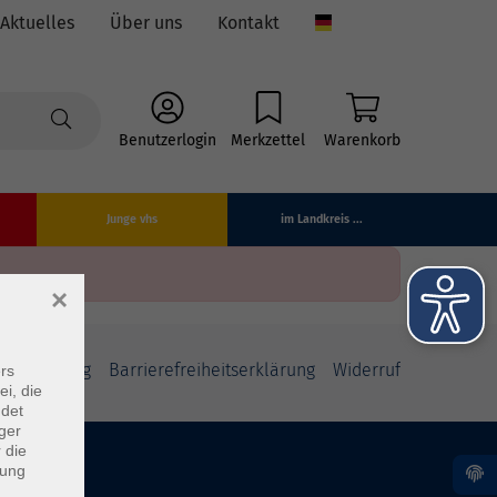
Aktuelles
Über uns
Kontakt
Language
Benutzerlogin
Merkzettel
Warenkorb
Junge vhs
im Landkreis ...
×
fsbelehrung
Barrierefreiheitserklärung
Widerruf
rs
ei, die
ndet
ger
 die
dung