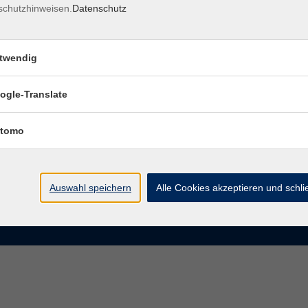
schutzhinweisen.
Datenschutz
rasse 15
Montag bis Donnerstag:
Coburg
8–13 Uhr und 13:30–17 Uhr
twendig
Freitag:
@vhs-coburg.de
8–13 Uhr
ogle-Translate
 09561 8825-0
tomo
Auswahl speichern
Alle Cookies akzeptieren und schl