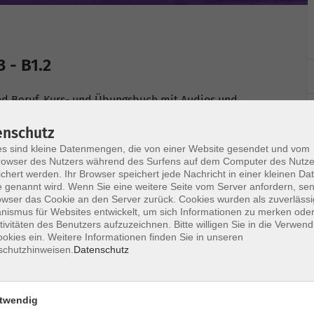
 - B1.2
 und Beruf, Kurs- und Übungsbuch mit Audios und
e), Klett Verlag, ISBN 978-3-12-607256-4.
enschutz
s sind kleine Datenmengen, die von einer Website gesendet und vom
owser des Nutzers während des Surfens auf dem Computer des Nutze
chert werden. Ihr Browser speichert jede Nachricht in einer kleinen Dat
 genannt wird. Wenn Sie eine weitere Seite vom Server anfordern, se
owser das Cookie an den Server zurück. Cookies wurden als zuverlässi
ismus für Websites entwickelt, um sich Informationen zu merken oder
Ort / Raum
tivitäten des Benutzers aufzuzeichnen. Bitte willigen Sie in die Verwen
okies ein. Weitere Informationen finden Sie in unseren
schutzhinweisen.
Datenschutz
12:30 Uhr
1.3
 12:30 Uhr
1.3
twendig