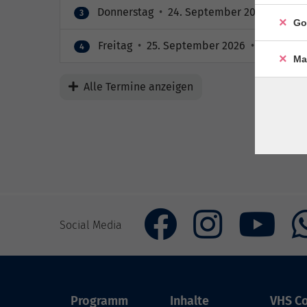
Donnerstag
•
24. September 2026
•
08:30
3
Go
Freitag
•
25. September 2026
•
08:30 – 1
4
Ma
Alle Termine anzeigen
Social Media
Programm
Inhalte
VHS Co