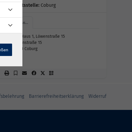
Geschäftsstelle:
Coburg
vhs-Haus…
vhs-Haus 1, Löwenstraße 15
Löwenstraße 15
96450 Coburg
ießen
1.3
fsbelehrung
Barrierefreiheitserklärung
Widerruf