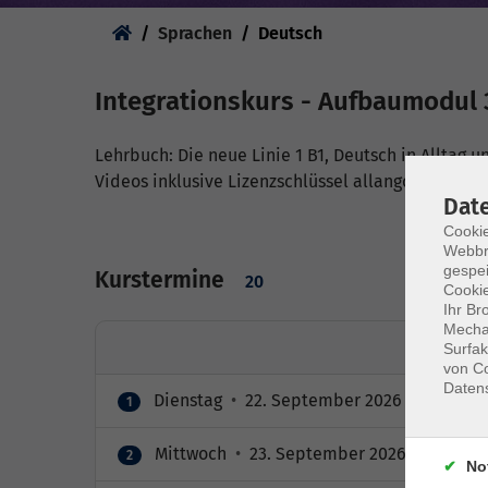
Sie sind hier:
Sprachen
Deutsch
Integrationskurs - Aufbaumodul 3
Lehrbuch: Die neue Linie 1 B1, Deutsch in Alltag
Videos inklusive Lizenzschlüssel allango (24 Monat
Dat
Cookie
Webbr
gespei
Kurstermine
20
Cookie
Ihr Br
Mechan
Surfak
von Co
Daten
Dienstag
•
22. September 2026
•
08:30 – 
1
Mittwoch
•
23. September 2026
•
08:30 –
2
No