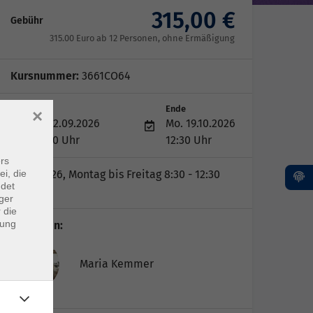
315,00 €
Gebühr
315.00 Euro ab 12 Personen, ohne Ermäßigung
Kursnummer:
3661CO64
Start
Ende
×
Di. 22.09.2026
Mo. 19.10.2026
08:30 Uhr
12:30 Uhr
rs
ei, die
22.09.2026, Montag bis Freitag 8:30 - 12:30
ndet
Uhr
ger
 die
dung
Dozent*in:
Maria Kemmer