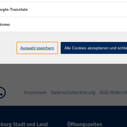
 – 12:30 Uhr
1.3
ogle-Translate
2:30 Uhr
1.3
tomo
Auswahl speichern
Alle Cookies akzeptieren und schl
Impressum
Datenschutzerklärung
AGB/Widerru
burg Stadt und Land
Öffnungszeiten