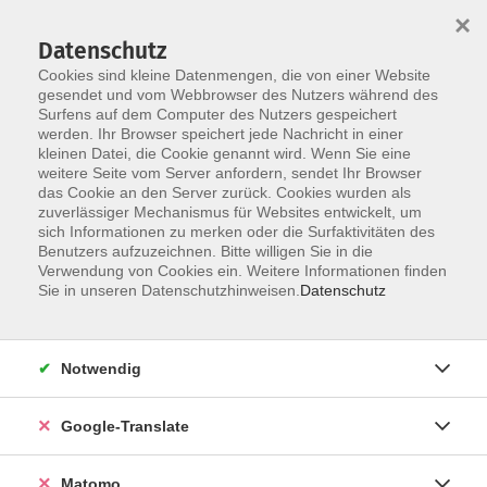
×
Datenschutz
Cookies sind kleine Datenmengen, die von einer Website
gesendet und vom Webbrowser des Nutzers während des
Surfens auf dem Computer des Nutzers gespeichert
Skip to main content
werden. Ihr Browser speichert jede Nachricht in einer
Der Kurs konnte nicht gefunden werden.
kleinen Datei, die Cookie genannt wird. Wenn Sie eine
weitere Seite vom Server anfordern, sendet Ihr Browser
das Cookie an den Server zurück. Cookies wurden als
zuverlässiger Mechanismus für Websites entwickelt, um
Impressum
sich Informationen zu merken oder die Surfaktivitäten des
Datenschutzerklärung
Benutzers aufzuzeichnen. Bitte willigen Sie in die
Verwendung von Cookies ein. Weitere Informationen finden
AGB/Widerrufsbelehrung
Sie in unseren Datenschutzhinweisen.
Datenschutz
Barrierefreiheitserklärung
Widerruf
Notwendig
Programm
Google-Translate
Gesellschaft
Matomo