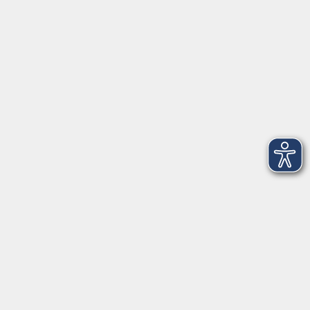
VHS Coburg Stadt und Land
Löwenstrasse 15
96450 Coburg
info@vhs-coburg.de
Tel: 09561 8825-0
Öffnungszeiten
Montag bis Donnerstag:
8–13 Uhr und 13:30–17 Uhr
Freitag:
8–13 Uhr