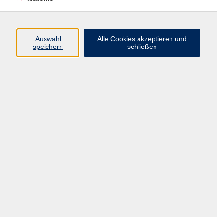
Beruf + IT
Sprachen
Gesundheit
Auswahl
Alle Cookies akzeptieren und
speichern
schließen
Kultur
Junge vhs
im Landkreis ...
Inhalte
Aktuelles
Über uns
Kontakt