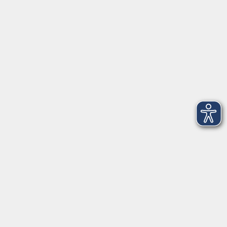
VHS Coburg Stadt und Land
Löwenstrasse 15
96450 Coburg
info@vhs-coburg.de
Tel: 09561 8825-0
Öffnungszeiten
Montag bis Donnerstag:
8–13 Uhr und 13:30–17 Uhr
Freitag:
8–13 Uhr