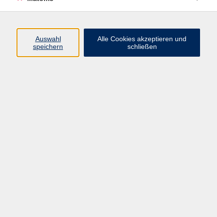
Beruf + IT
Sprachen
Gesundheit
Auswahl
Alle Cookies akzeptieren und
speichern
schließen
Kultur
Junge vhs
im Landkreis ...
Inhalte
Aktuelles
Über uns
Kontakt