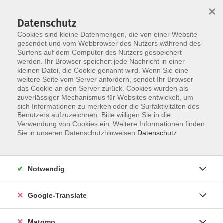
×
Datenschutz
Cookies sind kleine Datenmengen, die von einer Website
gesendet und vom Webbrowser des Nutzers während des
Surfens auf dem Computer des Nutzers gespeichert
Skip to main content
werden. Ihr Browser speichert jede Nachricht in einer
Der Kurs konnte nicht gefunden werden.
kleinen Datei, die Cookie genannt wird. Wenn Sie eine
weitere Seite vom Server anfordern, sendet Ihr Browser
das Cookie an den Server zurück. Cookies wurden als
zuverlässiger Mechanismus für Websites entwickelt, um
Impressum
sich Informationen zu merken oder die Surfaktivitäten des
Datenschutzerklärung
Benutzers aufzuzeichnen. Bitte willigen Sie in die
Verwendung von Cookies ein. Weitere Informationen finden
AGB/Widerrufsbelehrung
Sie in unseren Datenschutzhinweisen.
Datenschutz
Barrierefreiheitserklärung
Widerruf
Notwendig
Programm
Google-Translate
Gesellschaft
Matomo