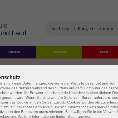
Sprachen
Gesundheit
Kultur
enschutz
s sind kleine Datenmengen, die von einer Website gesendet und vom
Impressum
Datenschutzerklärung
AGB/Widerru
owser des Nutzers während des Surfens auf dem Computer des Nutze
chert werden. Ihr Browser speichert jede Nachricht in einer kleinen Dat
 genannt wird. Wenn Sie eine weitere Seite vom Server anfordern, se
owser das Cookie an den Server zurück. Cookies wurden als zuverlässi
ismus für Websites entwickelt, um sich Informationen zu merken oder
tivitäten des Benutzers aufzuzeichnen. Bitte willigen Sie in die Verwen
okies ein. Weitere Informationen finden Sie in unseren
burg Stadt und Land
Öffnungszeiten