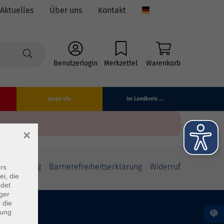
Aktuelles
Über uns
Kontakt
Language
Benutzerlogin
Merkzettel
Warenkorb
Junge vhs
im Landkreis ...
×
fsbelehrung
Barrierefreiheitserklärung
Widerruf
rs
ei, die
ndet
ger
 die
dung