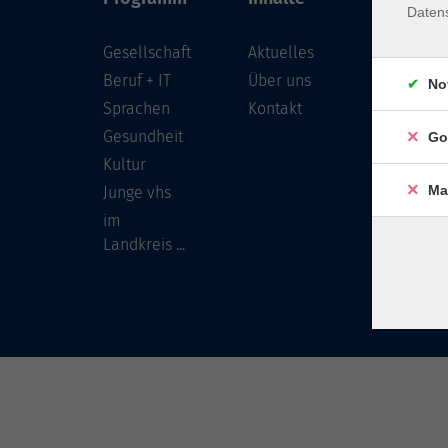
Daten
Gesellschaft
Aktuelles
Löwenst
96450 
Beruf + IT
Über uns
No
Sprachen
Kontakt
info
Gesundheit
Go
Tel:
Kultur
Ma
Junge vhs
im
Landkreis ...