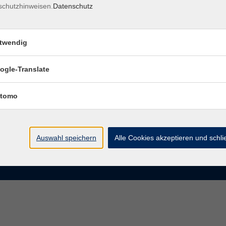
schutzhinweisen.
Datenschutz
rasse 15
Montag bis Donnerstag:
Coburg
8–13 Uhr und 13:30–17 Uhr
twendig
Freitag:
@vhs-coburg.de
8–13 Uhr
ogle-Translate
 09561 8825-0
tomo
Auswahl speichern
Alle Cookies akzeptieren und schl