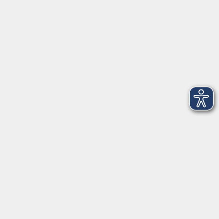
im Landkreis ...
Inhalte
Aktuelles
Über uns
Kontakt
VHS Coburg Stadt und Land
Löwenstrasse 15
96450 Coburg
info@vhs-coburg.de