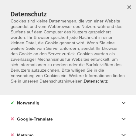
×
Datenschutz
Cookies sind kleine Datenmengen, die von einer Website
gesendet und vom Webbrowser des Nutzers während des
Surfens auf dem Computer des Nutzers gespeichert
Skip to main content
werden. Ihr Browser speichert jede Nachricht in einer
kleinen Datei, die Cookie genannt wird. Wenn Sie eine
weitere Seite vom Server anfordern, sendet Ihr Browser
das Cookie an den Server zurück. Cookies wurden als
zuverlässiger Mechanismus für Websites entwickelt, um
sich Informationen zu merken oder die Surfaktivitäten des
Benutzers aufzuzeichnen. Bitte willigen Sie in die
Verwendung von Cookies ein. Weitere Informationen finden
Sie sind hier:
Sie in unseren Datenschutzhinweisen.
Datenschutz
Sprachen
Deutsch
Deutsch als Fremdsprache
Notwendig
Integrationskurs - Basismodul 2 - A1.2
Google-Translate
Lehrbuch: Die neue Linie 1 A1, Deutsch in Alltag und Beruf,
Kurs- und Übungsbuch mit Audios und Videos inklusive
Matomo