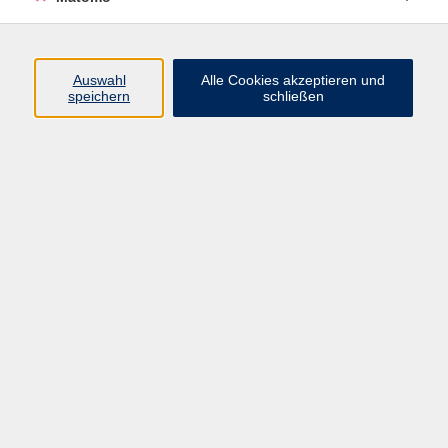
Lizenzschlüssel allango (24 Monate), Klett Verlag, ISBN
978-3-12-607275-5 und Die neue Linie 1 A1, Intensivtrainer
A1, Klett Verlag, ISBN 978-3-12-607240-3.
Auswahl
Alle Cookies akzeptieren und
speichern
schließen
315,00 €
Gebühr
315.00 Euro ab 12 Personen, ohne Ermäßigung
Kursnummer:
3661CO67
Start
Ende
Mo. 07.09.2026
Do. 08.10.2026
12:15 Uhr
16:15 Uhr
07.09.2026, Montag bis Donnerstag 12:15- 16:15 Uhr