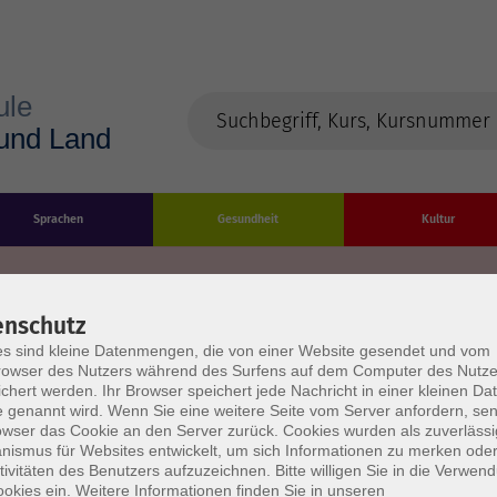
Sprachen
Gesundheit
Kultur
enschutz
s sind kleine Datenmengen, die von einer Website gesendet und vom
Impressum
Datenschutzerklärung
AGB/Widerru
owser des Nutzers während des Surfens auf dem Computer des Nutze
chert werden. Ihr Browser speichert jede Nachricht in einer kleinen Dat
 genannt wird. Wenn Sie eine weitere Seite vom Server anfordern, se
owser das Cookie an den Server zurück. Cookies wurden als zuverlässi
ismus für Websites entwickelt, um sich Informationen zu merken oder
tivitäten des Benutzers aufzuzeichnen. Bitte willigen Sie in die Verwen
okies ein. Weitere Informationen finden Sie in unseren
burg Stadt und Land
Öffnungszeiten