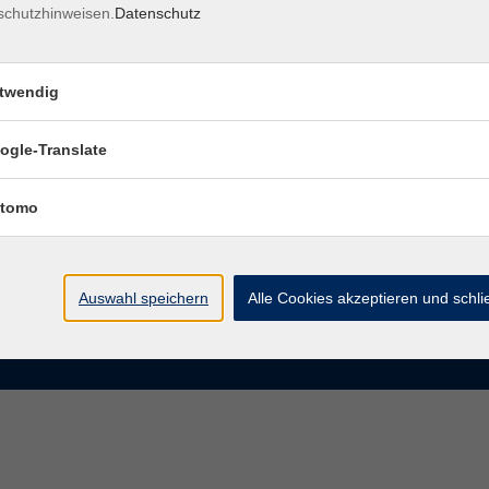
schutzhinweisen.
Datenschutz
rasse 15
Montag bis Donnerstag:
Coburg
8–13 Uhr und 13:30–17 Uhr
twendig
Freitag:
@vhs-coburg.de
8–13 Uhr
ogle-Translate
 09561 8825-0
tomo
Auswahl speichern
Alle Cookies akzeptieren und schl