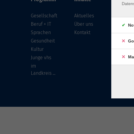
Daten
Gesellschaft
Aktuelles
Löwenst
96450 
Beruf + IT
Über uns
No
Sprachen
Kontakt
info
Gesundheit
Go
Tel:
Kultur
Ma
Junge vhs
im
Landkreis ...