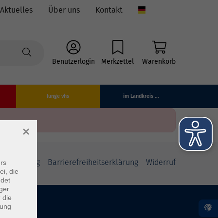
Aktuelles
Über uns
Kontakt
Language
Benutzerlogin
Merkzettel
Warenkorb
Junge vhs
im Landkreis ...
×
fsbelehrung
Barrierefreiheitserklärung
Widerruf
rs
ei, die
ndet
ger
 die
dung