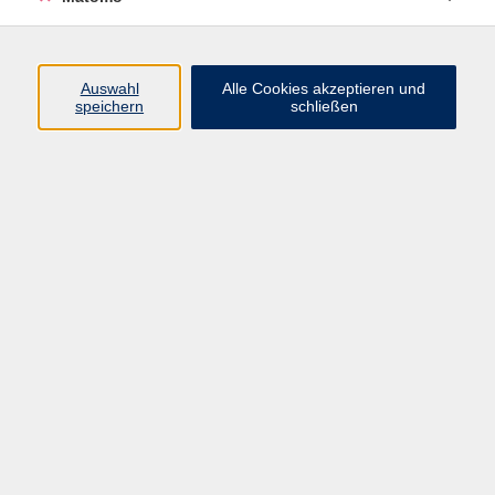
Basismodul 3
1
Aufbaumodul 1
1
Aufbaumodul 2
3
Auswahl
Alle Cookies akzeptieren und
speichern
schließen
Aufbaumodul 3
2
Orientierungskurs
2
Laura Göldner
Sprachen, Integration
09561 8825-70
laura.goeldner@vhs-coburg.de
Daniela Honold
Sachbearbeiterin Sprachen
09561 8825-71
daniela.honold@vhs-coburg.de