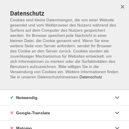
×
Datenschutz
Cookies sind kleine Datenmengen, die von einer Website
gesendet und vom Webbrowser des Nutzers während des
Surfens auf dem Computer des Nutzers gespeichert
Skip to main content
werden. Ihr Browser speichert jede Nachricht in einer
kleinen Datei, die Cookie genannt wird. Wenn Sie eine
Deutsch als Fremdsprache
weitere Seite vom Server anfordern, sendet Ihr Browser
das Cookie an den Server zurück. Cookies wurden als
zuverlässiger Mechanismus für Websites entwickelt, um
sich Informationen zu merken oder die Surfaktivitäten des
Benutzers aufzuzeichnen. Bitte willigen Sie in die
Verwendung von Cookies ein. Weitere Informationen finden
Sie in unseren Datenschutzhinweisen.
Datenschutz
11 Kurse
zurück zu Deutsch
Notwendig
Kurse nach Themen
Google-Translate
Basismodul 1
1
Basismodul 2
1
Matomo