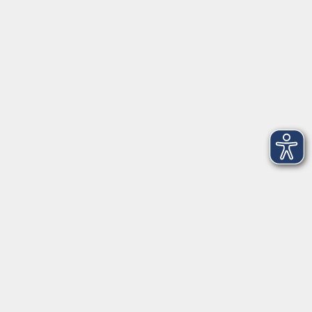
Gesundheit
Kultur
Junge vhs
im Landkreis ...
Inhalte
Aktuelles
Über uns
Kontakt
VHS Coburg Stadt und Land
Löwenstrasse 15