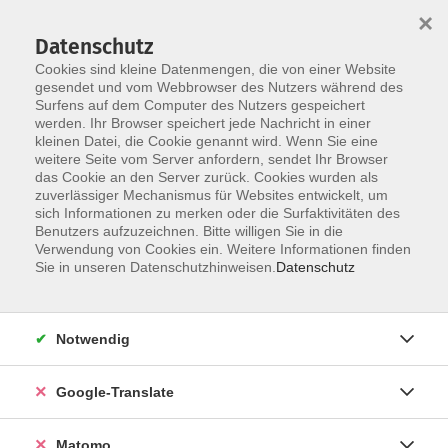
×
Datenschutz
Cookies sind kleine Datenmengen, die von einer Website
gesendet und vom Webbrowser des Nutzers während des
Surfens auf dem Computer des Nutzers gespeichert
Skip to main content
werden. Ihr Browser speichert jede Nachricht in einer
Der Kurs konnte nicht gefunden werden.
kleinen Datei, die Cookie genannt wird. Wenn Sie eine
weitere Seite vom Server anfordern, sendet Ihr Browser
das Cookie an den Server zurück. Cookies wurden als
zuverlässiger Mechanismus für Websites entwickelt, um
Impressum
sich Informationen zu merken oder die Surfaktivitäten des
Datenschutzerklärung
Benutzers aufzuzeichnen. Bitte willigen Sie in die
Verwendung von Cookies ein. Weitere Informationen finden
AGB/Widerrufsbelehrung
Sie in unseren Datenschutzhinweisen.
Datenschutz
Barrierefreiheitserklärung
Widerruf
Notwendig
Programm
Google-Translate
Gesellschaft
Matomo