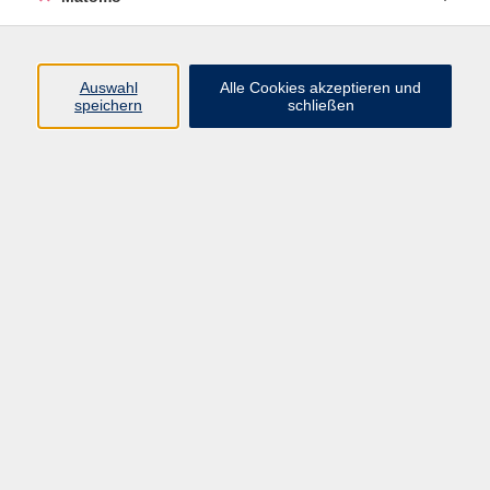
Beruf + IT
Sprachen
Gesundheit
Auswahl
Alle Cookies akzeptieren und
speichern
schließen
Kultur
Junge vhs
im Landkreis ...
Inhalte
Aktuelles
Über uns
Kontakt