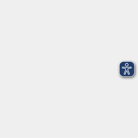
VHS Coburg Stadt und Land
Löwenstrasse 15
96450 Coburg
info@vhs-coburg.de
Tel: 09561 8825-0
Öffnungszeiten
Montag bis Donnerstag:
8–13 Uhr und 13:30–17 Uhr
Freitag:
8–13 Uhr