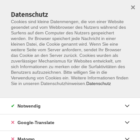
×
Datenschutz
Cookies sind kleine Datenmengen, die von einer Website
gesendet und vom Webbrowser des Nutzers während des
Surfens auf dem Computer des Nutzers gespeichert
Skip to main content
werden. Ihr Browser speichert jede Nachricht in einer
Der Kurs konnte nicht gefunden werden.
kleinen Datei, die Cookie genannt wird. Wenn Sie eine
weitere Seite vom Server anfordern, sendet Ihr Browser
das Cookie an den Server zurück. Cookies wurden als
zuverlässiger Mechanismus für Websites entwickelt, um
Impressum
sich Informationen zu merken oder die Surfaktivitäten des
Datenschutzerklärung
Benutzers aufzuzeichnen. Bitte willigen Sie in die
Verwendung von Cookies ein. Weitere Informationen finden
AGB/Widerrufsbelehrung
Sie in unseren Datenschutzhinweisen.
Datenschutz
Barrierefreiheitserklärung
Widerruf
Notwendig
Programm
Google-Translate
Gesellschaft
Matomo