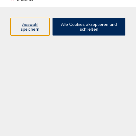
Beruf + IT
Sprachen
Gesundheit
Auswahl
Alle Cookies akzeptieren und
speichern
schließen
Kultur
Junge vhs
im Landkreis ...
Inhalte
Aktuelles
Über uns
Kontakt