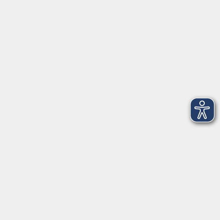
VHS Coburg Stadt und Land
Löwenstrasse 15
96450 Coburg
info@vhs-coburg.de
Tel: 09561 8825-0
Öffnungszeiten
Montag bis Donnerstag:
8–13 Uhr und 13:30–17 Uhr
Freitag:
8–13 Uhr