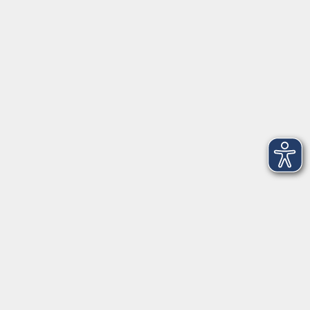
VHS Coburg Stadt und Land
Löwenstrasse 15
96450 Coburg
info@vhs-coburg.de
Tel: 09561 8825-0
Öffnungszeiten
Montag bis Donnerstag:
8–13 Uhr und 13:30–17 Uhr
Freitag:
8–13 Uhr