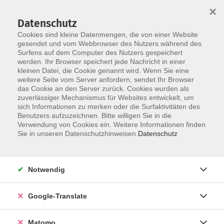
×
Datenschutz
Cookies sind kleine Datenmengen, die von einer Website
gesendet und vom Webbrowser des Nutzers während des
Surfens auf dem Computer des Nutzers gespeichert
Skip to main content
werden. Ihr Browser speichert jede Nachricht in einer
Der Kurs konnte nicht gefunden werden.
kleinen Datei, die Cookie genannt wird. Wenn Sie eine
weitere Seite vom Server anfordern, sendet Ihr Browser
das Cookie an den Server zurück. Cookies wurden als
zuverlässiger Mechanismus für Websites entwickelt, um
Impressum
sich Informationen zu merken oder die Surfaktivitäten des
Datenschutzerklärung
Benutzers aufzuzeichnen. Bitte willigen Sie in die
Verwendung von Cookies ein. Weitere Informationen finden
AGB/Widerrufsbelehrung
Sie in unseren Datenschutzhinweisen.
Datenschutz
Barrierefreiheitserklärung
Widerruf
Notwendig
Programm
Google-Translate
Gesellschaft
Matomo