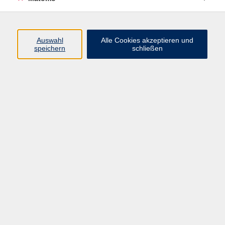
Beruf + IT
Sprachen
Gesundheit
Auswahl
Alle Cookies akzeptieren und
speichern
schließen
Kultur
Junge vhs
im Landkreis ...
Inhalte
Aktuelles
Über uns
Kontakt