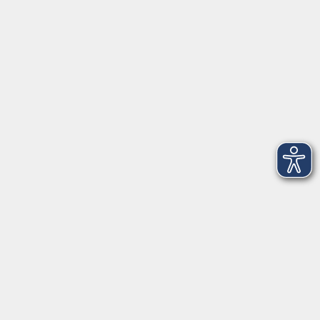
VHS Coburg Stadt und Land
Löwenstrasse 15
96450 Coburg
info@vhs-coburg.de
Tel: 09561 8825-0
Öffnungszeiten
Montag bis Donnerstag:
8–13 Uhr und 13:30–17 Uhr
Freitag:
8–13 Uhr