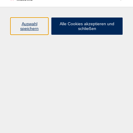
Beruf + IT
Sprachen
Gesundheit
Auswahl
Alle Cookies akzeptieren und
speichern
schließen
Kultur
Junge vhs
im Landkreis ...
Inhalte
Aktuelles
Über uns
Kontakt