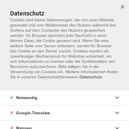
×
Datenschutz
Cookies sind kleine Datenmengen, die von einer Website
gesendet und vom Webbrowser des Nutzers während des
Surfens auf dem Computer des Nutzers gespeichert
Skip to main content
werden. Ihr Browser speichert jede Nachricht in einer
Der Kurs konnte nicht gefunden werden.
kleinen Datei, die Cookie genannt wird. Wenn Sie eine
weitere Seite vom Server anfordern, sendet Ihr Browser
das Cookie an den Server zurück. Cookies wurden als
zuverlässiger Mechanismus für Websites entwickelt, um
Impressum
sich Informationen zu merken oder die Surfaktivitäten des
Datenschutzerklärung
Benutzers aufzuzeichnen. Bitte willigen Sie in die
Verwendung von Cookies ein. Weitere Informationen finden
AGB/Widerrufsbelehrung
Sie in unseren Datenschutzhinweisen.
Datenschutz
Barrierefreiheitserklärung
Widerruf
Notwendig
Programm
Google-Translate
Gesellschaft
Matomo