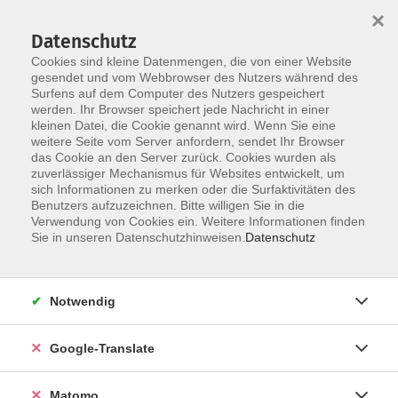
×
Datenschutz
Cookies sind kleine Datenmengen, die von einer Website
gesendet und vom Webbrowser des Nutzers während des
Surfens auf dem Computer des Nutzers gespeichert
Skip to main content
werden. Ihr Browser speichert jede Nachricht in einer
Der Kurs konnte nicht gefunden werden.
kleinen Datei, die Cookie genannt wird. Wenn Sie eine
weitere Seite vom Server anfordern, sendet Ihr Browser
das Cookie an den Server zurück. Cookies wurden als
zuverlässiger Mechanismus für Websites entwickelt, um
Impressum
sich Informationen zu merken oder die Surfaktivitäten des
Datenschutzerklärung
Benutzers aufzuzeichnen. Bitte willigen Sie in die
Verwendung von Cookies ein. Weitere Informationen finden
AGB/Widerrufsbelehrung
Sie in unseren Datenschutzhinweisen.
Datenschutz
Barrierefreiheitserklärung
Widerruf
Notwendig
Programm
Google-Translate
Gesellschaft
Matomo