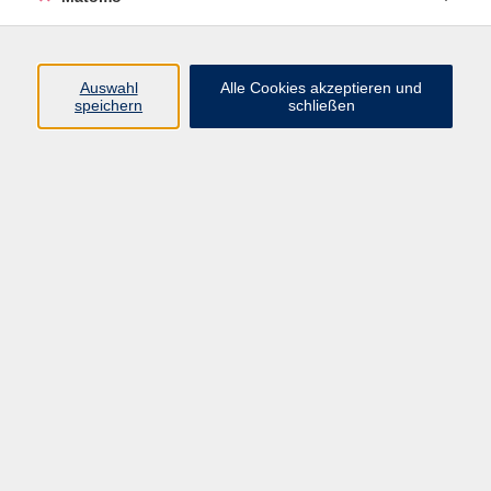
Beruf + IT
Sprachen
Gesundheit
Auswahl
Alle Cookies akzeptieren und
speichern
schließen
Kultur
Junge vhs
im Landkreis ...
Inhalte
Aktuelles
Über uns
Kontakt