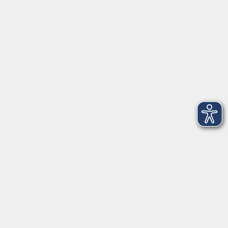
VHS Coburg Stadt und Land
Löwenstrasse 15
96450 Coburg
info@vhs-coburg.de
Tel: 09561 8825-0
Öffnungszeiten
Montag bis Donnerstag:
8–13 Uhr und 13:30–17 Uhr
Freitag:
8–13 Uhr