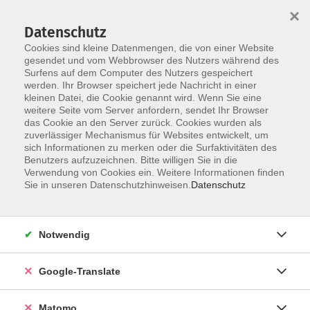
×
Datenschutz
Cookies sind kleine Datenmengen, die von einer Website
gesendet und vom Webbrowser des Nutzers während des
Surfens auf dem Computer des Nutzers gespeichert
Skip to main content
werden. Ihr Browser speichert jede Nachricht in einer
Der Kurs konnte nicht gefunden werden.
kleinen Datei, die Cookie genannt wird. Wenn Sie eine
weitere Seite vom Server anfordern, sendet Ihr Browser
das Cookie an den Server zurück. Cookies wurden als
zuverlässiger Mechanismus für Websites entwickelt, um
Impressum
sich Informationen zu merken oder die Surfaktivitäten des
Datenschutzerklärung
Benutzers aufzuzeichnen. Bitte willigen Sie in die
Verwendung von Cookies ein. Weitere Informationen finden
AGB/Widerrufsbelehrung
Sie in unseren Datenschutzhinweisen.
Datenschutz
Barrierefreiheitserklärung
Widerruf
Notwendig
Programm
Google-Translate
Gesellschaft
Matomo