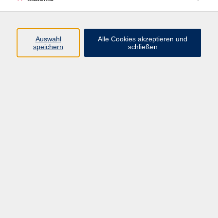
Beruf + IT
Sprachen
Gesundheit
Auswahl
Alle Cookies akzeptieren und
speichern
schließen
Kultur
Junge vhs
im Landkreis ...
Inhalte
Aktuelles
Über uns
Kontakt