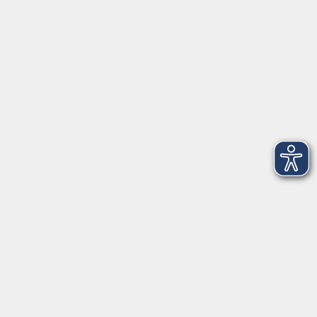
VHS Coburg Stadt und Land
Löwenstrasse 15
96450 Coburg
info@vhs-coburg.de
Tel: 09561 8825-0
Öffnungszeiten
Montag bis Donnerstag:
8–13 Uhr und 13:30–17 Uhr
Freitag:
8–13 Uhr