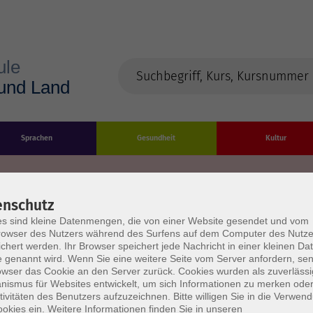
Sprachen
Gesundheit
Kultur
enschutz
s sind kleine Datenmengen, die von einer Website gesendet und vom
Impressum
Datenschutzerklärung
AGB/Widerru
owser des Nutzers während des Surfens auf dem Computer des Nutze
chert werden. Ihr Browser speichert jede Nachricht in einer kleinen Dat
 genannt wird. Wenn Sie eine weitere Seite vom Server anfordern, se
owser das Cookie an den Server zurück. Cookies wurden als zuverlässi
ismus für Websites entwickelt, um sich Informationen zu merken oder
tivitäten des Benutzers aufzuzeichnen. Bitte willigen Sie in die Verwen
okies ein. Weitere Informationen finden Sie in unseren
burg Stadt und Land
Öffnungszeiten