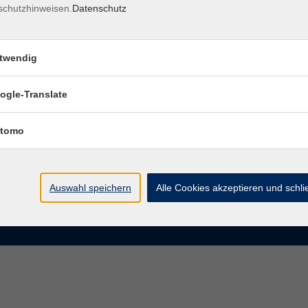
schutzhinweisen.
Datenschutz
rasse 15
Montag bis Donnerstag:
Coburg
8–13 Uhr und 13:30–17 Uhr
twendig
Freitag:
@vhs-coburg.de
8–13 Uhr
ogle-Translate
 09561 8825-0
tomo
Auswahl speichern
Alle Cookies akzeptieren und schl