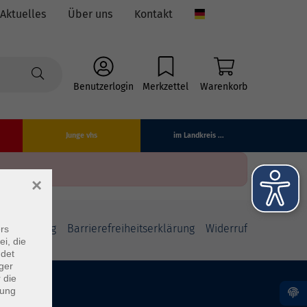
Aktuelles
Über uns
Kontakt
Language
Benutzerlogin
Merkzettel
Warenkorb
Junge vhs
im Landkreis ...
×
fsbelehrung
Barrierefreiheitserklärung
Widerruf
rs
ei, die
ndet
ger
 die
dung