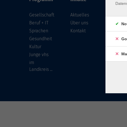
Daten
Gesellschaft
Aktuelles
Löwenst
96450 
Beruf + IT
Über uns
No
Sprachen
Kontakt
info
Gesundheit
Go
Tel:
Kultur
Ma
Junge vhs
im
Landkreis ...