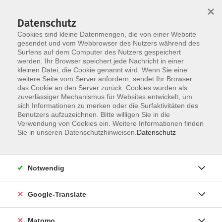
×
Datenschutz
Cookies sind kleine Datenmengen, die von einer Website
gesendet und vom Webbrowser des Nutzers während des
Surfens auf dem Computer des Nutzers gespeichert
Skip to main content
werden. Ihr Browser speichert jede Nachricht in einer
Der Kurs konnte nicht gefunden werden.
kleinen Datei, die Cookie genannt wird. Wenn Sie eine
weitere Seite vom Server anfordern, sendet Ihr Browser
das Cookie an den Server zurück. Cookies wurden als
zuverlässiger Mechanismus für Websites entwickelt, um
Impressum
sich Informationen zu merken oder die Surfaktivitäten des
Datenschutzerklärung
Benutzers aufzuzeichnen. Bitte willigen Sie in die
Verwendung von Cookies ein. Weitere Informationen finden
AGB/Widerrufsbelehrung
Sie in unseren Datenschutzhinweisen.
Datenschutz
Barrierefreiheitserklärung
Widerruf
Notwendig
Programm
Google-Translate
Gesellschaft
Matomo