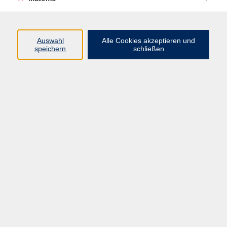
Beruf + IT
Sprachen
Gesundheit
Auswahl
Alle Cookies akzeptieren und
speichern
schließen
Kultur
Junge vhs
im Landkreis ...
Inhalte
Aktuelles
Über uns
Kontakt