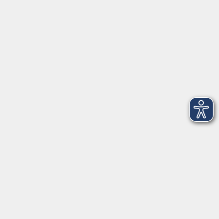
VHS Coburg Stadt und Land
Löwenstrasse 15
96450 Coburg
info@vhs-coburg.de
Tel: 09561 8825-0
Öffnungszeiten
Montag bis Donnerstag:
8–13 Uhr und 13:30–17 Uhr
Freitag:
8–13 Uhr