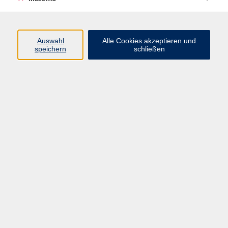
Beruf + IT
Sprachen
Gesundheit
Auswahl
Alle Cookies akzeptieren und
speichern
schließen
Kultur
Junge vhs
im Landkreis ...
Inhalte
Aktuelles
Über uns
Kontakt