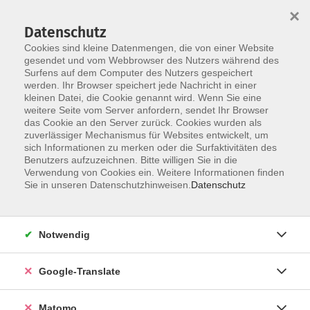
×
Datenschutz
Cookies sind kleine Datenmengen, die von einer Website
gesendet und vom Webbrowser des Nutzers während des
Surfens auf dem Computer des Nutzers gespeichert
Skip to main content
werden. Ihr Browser speichert jede Nachricht in einer
Der Kurs konnte nicht gefunden werden.
kleinen Datei, die Cookie genannt wird. Wenn Sie eine
weitere Seite vom Server anfordern, sendet Ihr Browser
das Cookie an den Server zurück. Cookies wurden als
zuverlässiger Mechanismus für Websites entwickelt, um
Impressum
sich Informationen zu merken oder die Surfaktivitäten des
Datenschutzerklärung
Benutzers aufzuzeichnen. Bitte willigen Sie in die
Verwendung von Cookies ein. Weitere Informationen finden
AGB/Widerrufsbelehrung
Sie in unseren Datenschutzhinweisen.
Datenschutz
Barrierefreiheitserklärung
Widerruf
Notwendig
Programm
Google-Translate
Gesellschaft
Matomo