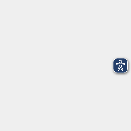
VHS Coburg Stadt und Land
Löwenstrasse 15
96450 Coburg
info@vhs-coburg.de
Tel: 09561 8825-0
Öffnungszeiten
Montag bis Donnerstag:
8–13 Uhr und 13:30–17 Uhr
Freitag:
8–13 Uhr