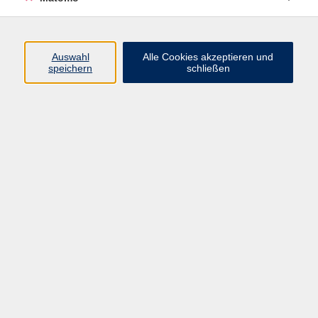
Beruf + IT
Sprachen
Gesundheit
Auswahl
Alle Cookies akzeptieren und
speichern
schließen
Kultur
Junge vhs
im Landkreis ...
Inhalte
Aktuelles
Über uns
Kontakt