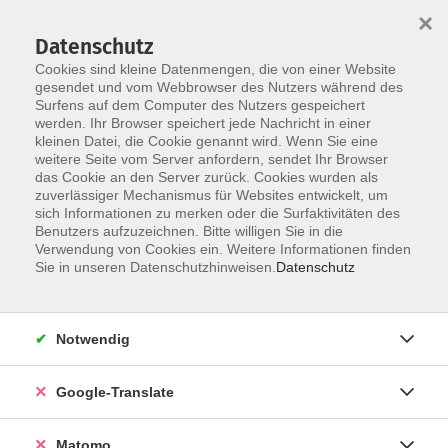
×
Datenschutz
Cookies sind kleine Datenmengen, die von einer Website
gesendet und vom Webbrowser des Nutzers während des
Surfens auf dem Computer des Nutzers gespeichert
Skip to main content
werden. Ihr Browser speichert jede Nachricht in einer
Der Kurs konnte nicht gefunden werden.
kleinen Datei, die Cookie genannt wird. Wenn Sie eine
weitere Seite vom Server anfordern, sendet Ihr Browser
das Cookie an den Server zurück. Cookies wurden als
zuverlässiger Mechanismus für Websites entwickelt, um
Impressum
sich Informationen zu merken oder die Surfaktivitäten des
Datenschutzerklärung
Benutzers aufzuzeichnen. Bitte willigen Sie in die
Verwendung von Cookies ein. Weitere Informationen finden
AGB/Widerrufsbelehrung
Sie in unseren Datenschutzhinweisen.
Datenschutz
Barrierefreiheitserklärung
Widerruf
Notwendig
Programm
Google-Translate
Gesellschaft
Matomo