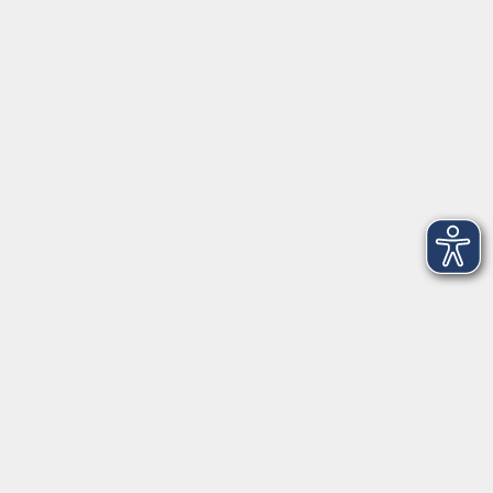
VHS Coburg Stadt und Land
Löwenstrasse 15
96450 Coburg
info@vhs-coburg.de
Tel: 09561 8825-0
Öffnungszeiten
Montag bis Donnerstag:
8–13 Uhr und 13:30–17 Uhr
Freitag:
8–13 Uhr