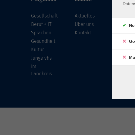
Daten
Gesellschaft
Aktuelles
Löwenst
96450 
Beruf + IT
Über uns
No
Sprachen
Kontakt
info
Gesundheit
Go
Tel:
Kultur
Ma
Junge vhs
im
Landkreis ...