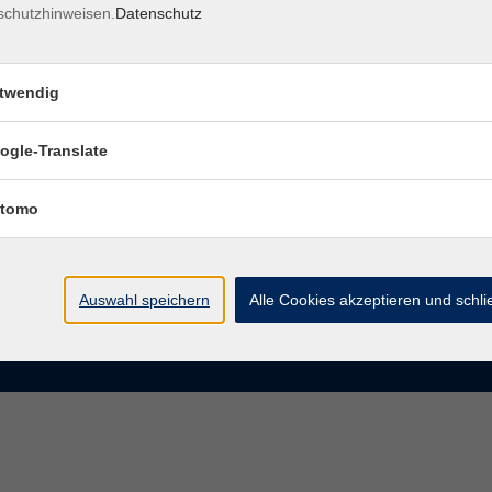
schutzhinweisen.
Datenschutz
rasse 15
Montag bis Donnerstag:
Coburg
8–13 Uhr und 13:30–17 Uhr
twendig
Freitag:
@vhs-coburg.de
8–13 Uhr
ogle-Translate
 09561 8825-0
tomo
Auswahl speichern
Alle Cookies akzeptieren und schl