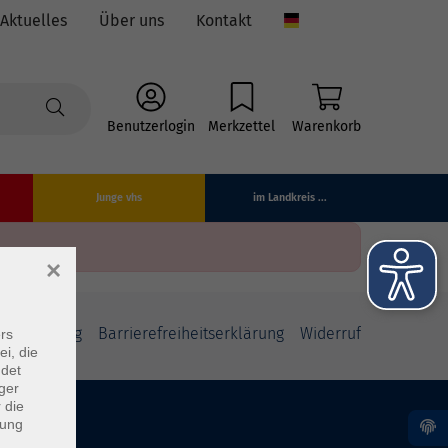
Aktuelles
Über uns
Kontakt
Language
Benutzerlogin
Merkzettel
Warenkorb
Junge vhs
im Landkreis ...
×
fsbelehrung
Barrierefreiheitserklärung
Widerruf
rs
ei, die
ndet
ger
 die
dung