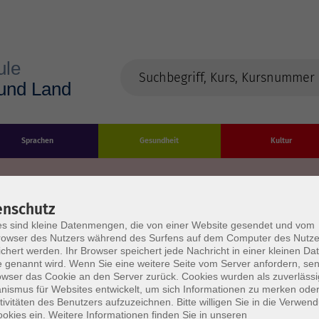
Sprachen
Gesundheit
Kultur
enschutz
s sind kleine Datenmengen, die von einer Website gesendet und vom
Impressum
Datenschutzerklärung
AGB/Widerru
owser des Nutzers während des Surfens auf dem Computer des Nutze
chert werden. Ihr Browser speichert jede Nachricht in einer kleinen Dat
 genannt wird. Wenn Sie eine weitere Seite vom Server anfordern, se
owser das Cookie an den Server zurück. Cookies wurden als zuverlässi
ismus für Websites entwickelt, um sich Informationen zu merken oder
tivitäten des Benutzers aufzuzeichnen. Bitte willigen Sie in die Verwen
okies ein. Weitere Informationen finden Sie in unseren
burg Stadt und Land
Öffnungszeiten