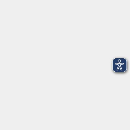
VHS Coburg Stadt und Land
Löwenstrasse 15
96450 Coburg
info@vhs-coburg.de
Tel: 09561 8825-0
Öffnungszeiten
Montag bis Donnerstag:
8–13 Uhr und 13:30–17 Uhr
Freitag:
8–13 Uhr