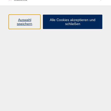
Beruf + IT
Sprachen
Gesundheit
Auswahl
Alle Cookies akzeptieren und
speichern
schließen
Kultur
Junge vhs
im Landkreis ...
Inhalte
Aktuelles
Über uns
Kontakt