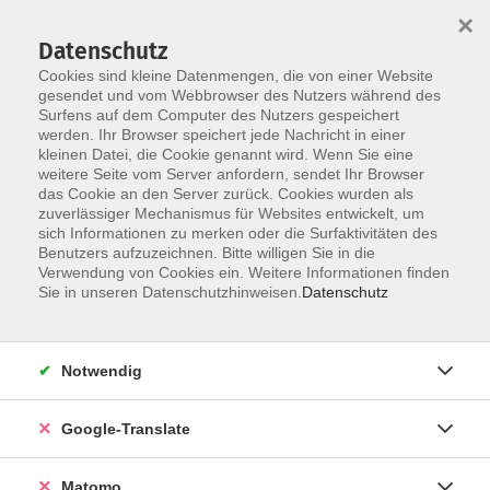
×
Datenschutz
Cookies sind kleine Datenmengen, die von einer Website
gesendet und vom Webbrowser des Nutzers während des
Surfens auf dem Computer des Nutzers gespeichert
Skip to main content
werden. Ihr Browser speichert jede Nachricht in einer
Der Kurs konnte nicht gefunden werden.
kleinen Datei, die Cookie genannt wird. Wenn Sie eine
weitere Seite vom Server anfordern, sendet Ihr Browser
das Cookie an den Server zurück. Cookies wurden als
zuverlässiger Mechanismus für Websites entwickelt, um
Impressum
sich Informationen zu merken oder die Surfaktivitäten des
Datenschutzerklärung
Benutzers aufzuzeichnen. Bitte willigen Sie in die
Verwendung von Cookies ein. Weitere Informationen finden
AGB/Widerrufsbelehrung
Sie in unseren Datenschutzhinweisen.
Datenschutz
Barrierefreiheitserklärung
Widerruf
Notwendig
Programm
Google-Translate
Gesellschaft
Matomo